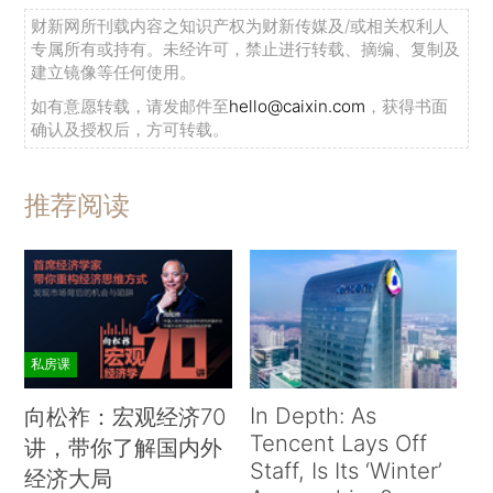
财新网所刊载内容之知识产权为财新传媒及/或相关权利人
专属所有或持有。未经许可，禁止进行转载、摘编、复制及
建立镜像等任何使用。
如有意愿转载，请发邮件至
hello@caixin.com
，获得书面
确认及授权后，方可转载。
推荐阅读
私房课
In Depth: As
向松祚：宏观经济70
Tencent Lays Off
讲，带你了解国内外
Staff, Is Its ‘Winter’
经济大局