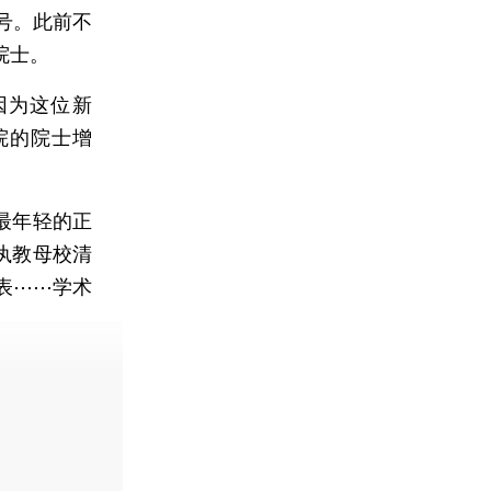
号。此前不
院士。
因为这位新
院的院士增
最年轻的正
执教母校清
表⋯⋯学术
费快递。]