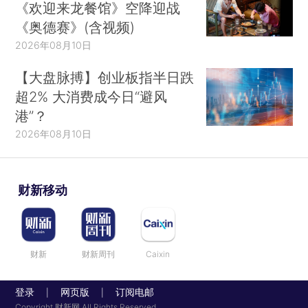
《欢迎来龙餐馆》空降迎战
《奥德赛》(含视频)
2026年08月10日
【大盘脉搏】创业板指半日跌
超2% 大消费成今日“避风
港”？
2026年08月10日
财新移动
财新
财新周刊
Caixin
登录
网页版
订阅电邮
|
|
Copyright 财新网 All Rights Reserved