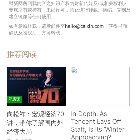
财新网所刊载内容之知识产权为财新传媒及/或相关权利人
专属所有或持有。未经许可，禁止进行转载、摘编、复制及
建立镜像等任何使用。
如有意愿转载，请发邮件至
hello@caixin.com
，获得书面
确认及授权后，方可转载。
推荐阅读
私房课
In Depth: As
向松祚：宏观经济70
Tencent Lays Off
讲，带你了解国内外
Staff, Is Its ‘Winter’
经济大局
Approaching?