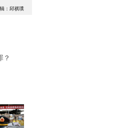
辑：邱祺璞
罪？