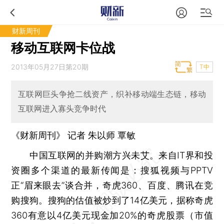
财新周刊
移动互联网卡位战
2013年05月27日第20期
T中
互联网巨头争抢二线资产，织补移动端生态链，移动
互联网进入寡头竞争时代
《财新周刊》 记者 朱以师
覃敏
中国互联网的并购潮方兴未艾。来自IT界和投
资圈多个渠道的最新传闻是：搜狐视频与PPTV
正“眉来眼去”谈合并，奇虎360、百度、腾讯在竞
购搜狗。搜狗的估值被炒到了14亿美元，据称奇虎
360有意以4亿美元现金加20%的奇虎股票（市值