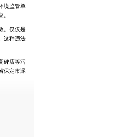
环境监管单
应。
敛。仅仅是
，这种违法
高碑店等污
省保定市涿
费快递。]