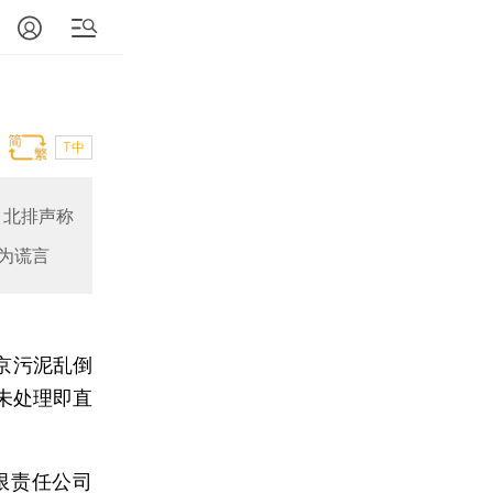
T中
。北排声称
为谎言
北京污泥乱倒
未处理即直
限责任公司