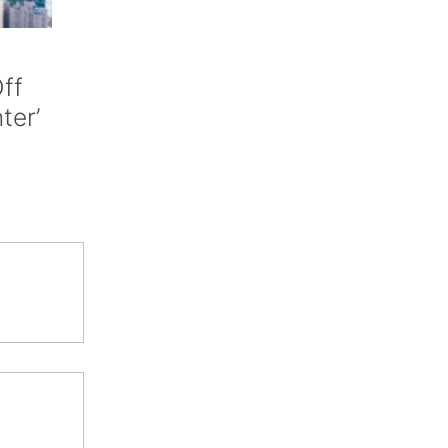
ff
nter’