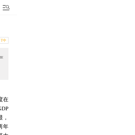
T中
严
度在
DP
显，
两年