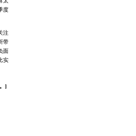
算太
季度
关注
所带
负面
比实
。]