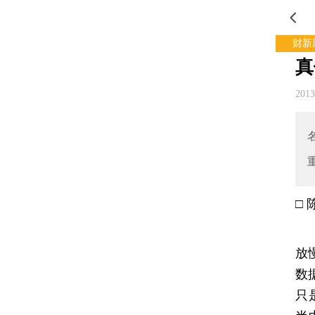
财新
真
201
□ 
一
放
数
只