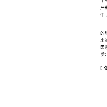
半
严
中
为
的
来
因
质
[