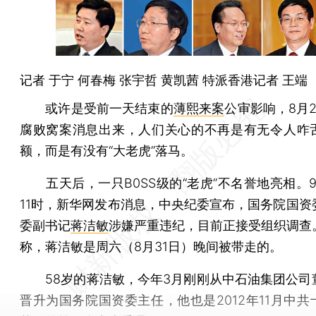
记者
于宁
何春梅
张宇哲
黄凯茜
特派香港记者
王端
或许是受前一天结束的
薄熙来案
公审影响，8月2
腐败窝案消息出来，人们关心的不再是有无令人咋
额，而是有没有“大老虎”落马。
五天后，一只B0SS级的“老虎”不名誉地亮相。9
11时，新华网发布消息，中央纪委宣布，国务院国资
委副书记
蒋洁敏
涉嫌严重违纪，目前正接受组织调查
称，蒋洁敏是周六（8月31日）晚间被带走的。
58岁的蒋洁敏，今年3月刚刚从中石油集团公司
晋升为国务院国资委主任，他也是2012年11月中共