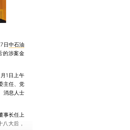
7日
中石油
舌的涉案金
月1日上午
委主任、党
。消息人士
董事长任上
十八大后，