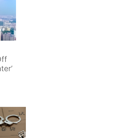
ff
nter’