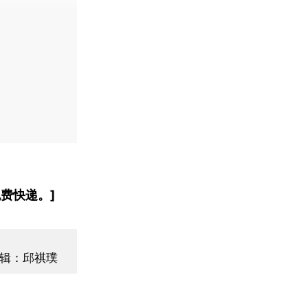
费快递。]
辑：邱祺璞