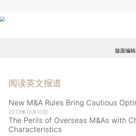
版面编辑
阅读英文报道
New M&A Rules Bring Cautious Opt
2013年10月10日
The Perils of Overseas M&As with C
Characteristics