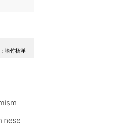
：喻竹杨洋
imism
hinese