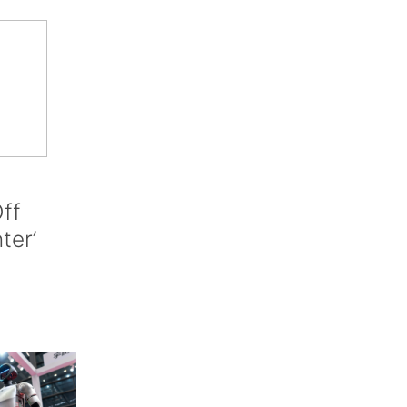
ff
nter’