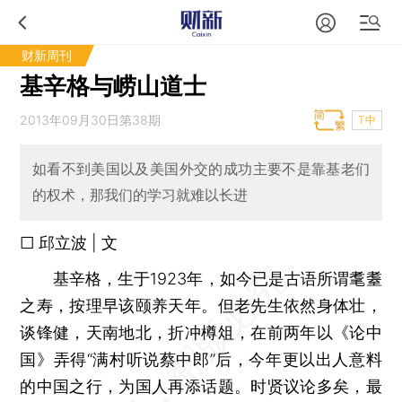
财新周刊
基辛格与崂山道士
2013年09月30日第38期
T中
如看不到美国以及美国外交的成功主要不是靠基老们
的权术，那我们的学习就难以长进
□ 邱立波 | 文
基辛格，生于1923年，如今已是古语所谓耄耋
之寿，按理早该颐养天年。但老先生依然身体壮，
谈锋健，天南地北，折冲樽俎，在前两年以《论中
国》弄得“满村听说蔡中郎”后，今年更以出人意料
的中国之行，为国人再添话题。时贤议论多矣，最