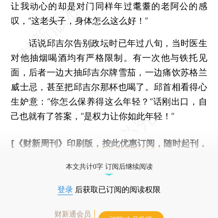
让我动心的却是对门同样年过耄耋的老阿公的感
叹，“这老头子，身体怎么这么好！”
话说邱吉尔告别政坛时已年过八旬，当时医生
对他抽烟喝酒均有严格限制。有一次他与铁托见
面，后者一边大抽邱吉尔牌雪茄，一边痛饮苏格兰
威士忌，甚至把邱吉尔那杯也喝了。邱首相看得心
生妒意：“你怎么保养得这么年轻？”话刚出口，自
己也就有了答案，“是权力让你如此年轻！”
[《财新周刊》印刷版，
按此优惠订阅
，随时起刊，
免费快递。]
本文共计0字 订阅后继续阅读
登录
后获取已订阅的阅读权限
财新通会员