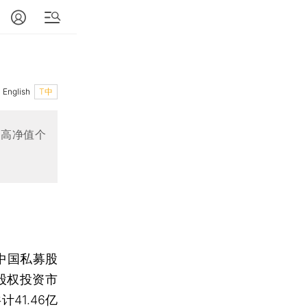
English
T中
为高净值个
中国私募股
股权投资市
41.46亿