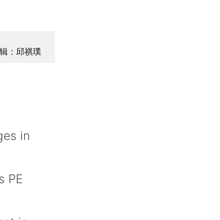
辑：邱祺璞
ges in
s PE