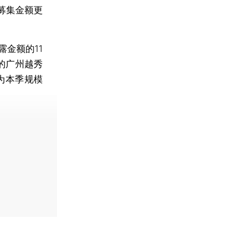
募集金额更
金额的11
的广州越秀
为本季规模
费快递。]