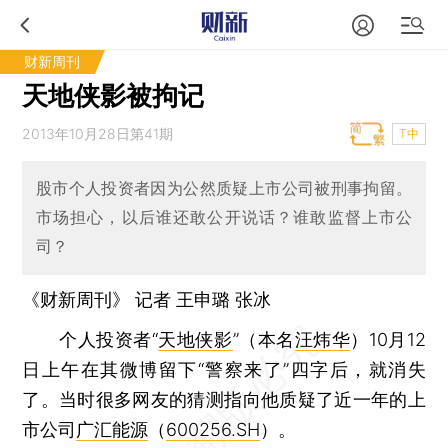
财新周刊
天地侠影被拘记
2013年10月28日第41期
T中
股市个人投资者因为公然质疑上市公司被刑事拘留。
市场担心，以后谁还敢公开说话？谁敢监督上市公
司？
《财新周刊》 记者
王申璐
张冰
个人投资者“
天地侠影
”（本名
汪炜华
）10月12
日上午在其微博留下“警察来了”四字后，就消失
了。当时很多网友的猜测指向他质疑了近一年的上
市公司
广汇能源
（
600256.SH
）。