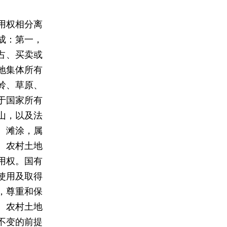
用权相分离
成：第一，
占、买卖或
地集体所有
岭、草原、
于国家所有
山，以及法
、滩涂，属
。农村土地
用权。国有
使用及取得
，尊重和保
、农村土地
不变的前提