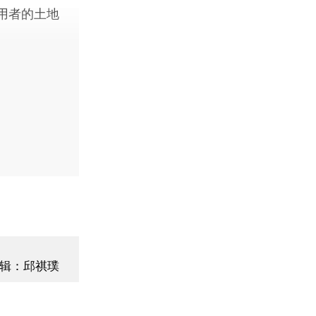
用者的土地
辑：邱祺璞