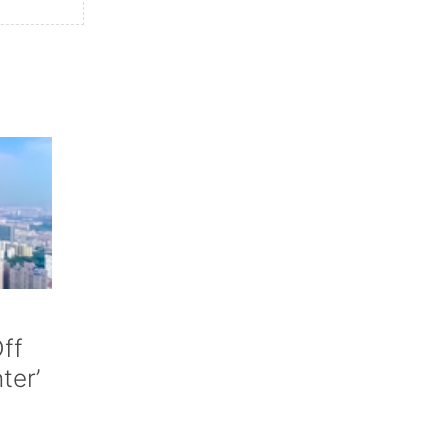
ff
nter’