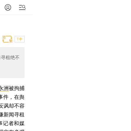
T中
闻寻租绝不
永洲
被拘捕
事件，在舆
反讽却不容
嫌新闻寻租
事记者和媒