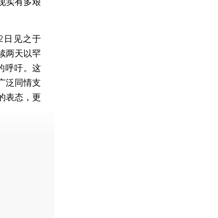
现实有多艰
2日见之于
续两天以罕
”的呼吁。这
广泛同情支
的表态，更
费快递。]