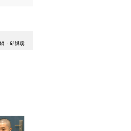
辑：邱祺璞