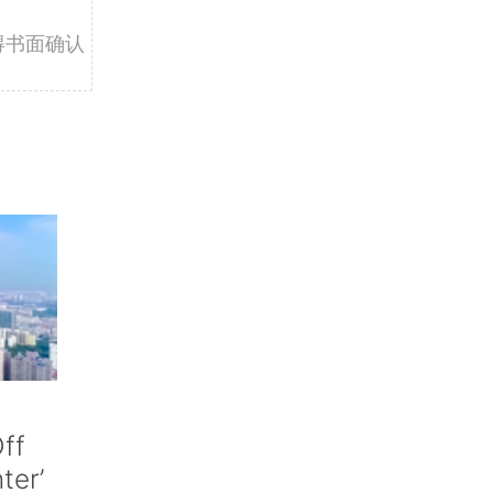
得书面确认
ff
nter’