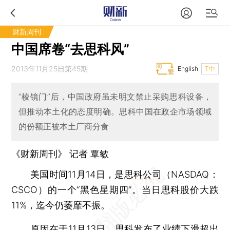
财新周刊
中国席卷“去思科风”
2013年11月25日第45期
English
T中
“棱镜门”后，中国政府虽未明文禁止采购思科设备，
但推动本土化的态度明确。思科中国在政企市场领域
的份额正被本土厂商分食
《财新周刊》 记者
覃敏
美国时间11月14日，是
思科公司
（NASDAQ：
CSCO）的一个“黑色星期四”。当日思科股价大跌
11%，迄今仍萎靡不振。
原因在于11月13日，思科发布了业绩下滑超出