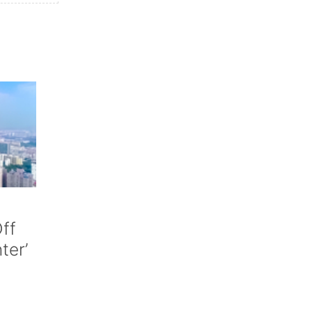
ff
nter’