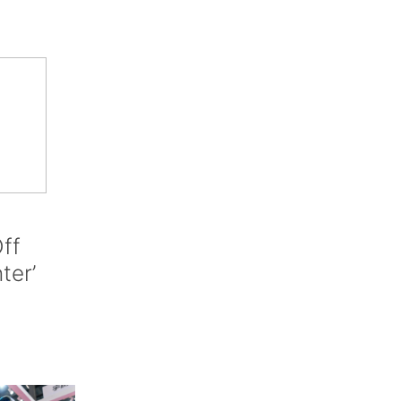
ff
nter’