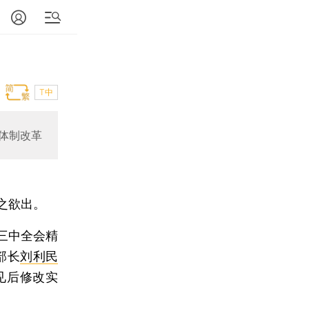
T中
体制改革
之欲出。
三中全会精
部长
刘利民
见后修改实