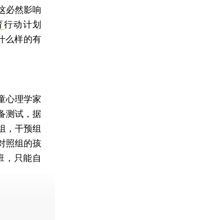
这必然影响
育
行动计划
什么样的有
童心理学家
备测试，据
组，干预组
对照组的孩
班，只能自
费快递。]