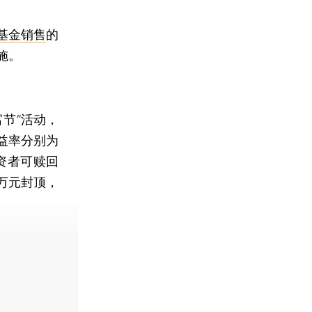
基金销售
的
施。
富节”活动，
益率分别为
资者可赎回
万元封顶，
费快递。]