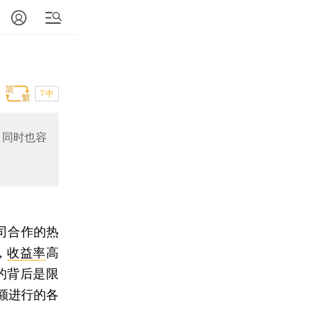
T中
，同时也容
司合作的热
，
收益率
高
的背后是限
额进行的各