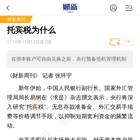
财新周刊
托宾税为什么
2014年01月13日第2期
T中
在资本账户可自由兑换之前，央行预备危机管理机制
《财新周刊》 记者
张环宇
新年伊始，中国人民银行副行长、国家外汇管
理局局长
易纲
在《求是》杂志撰文表示，央行将深
入研究“
托宾税
”、无息存款准备金、外汇交易手续
费等价格调节手段，以抑制短期套利资金的频繁流
动。
此言迅即引起市场极大反响。对于
资本账户
尚