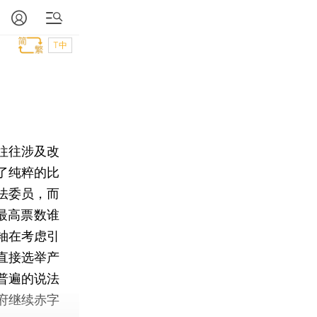
T中
往往涉及改
了纯粹的比
法委员，而
得最高票数谁
袖在考虑引
直接选举产
普遍的说法
府继续赤字