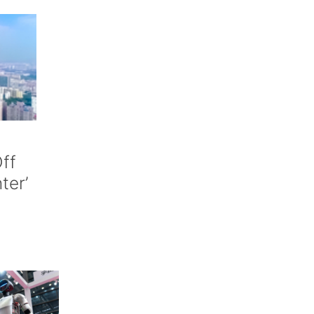
ff
nter’