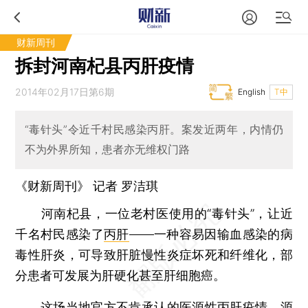
财新周刊
拆封河南杞县丙肝疫情
2014年02月17日第6期
English
T中
“毒针头”令近千村民感染丙肝。案发近两年，内情仍
不为外界所知，患者亦无维权门路
《财新周刊》 记者
罗洁琪
河南杞县，一位老村医使用的“毒针头”，让近
千名村民感染了
丙肝
——一种容易因输血感染的病
毒性肝炎，可导致肝脏慢性炎症坏死和纤维化，部
分患者可发展为肝硬化甚至肝细胞癌。
这场当地官方不肯承认的
医源性
丙肝疫情，源