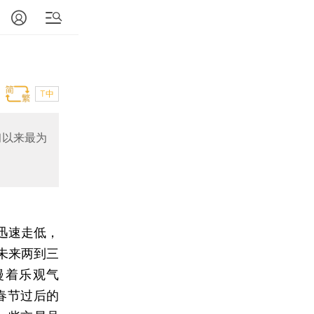
T中
初以来最为
迅速走低，
未来两到三
漫着乐观气
春节过后的