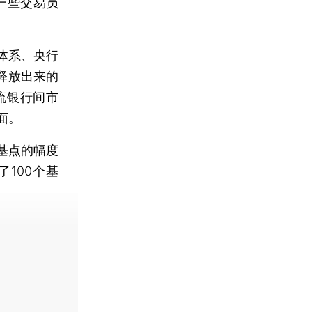
一些交易员
体系、央行
释放出来的
流银行间市
面。
基点的幅度
100个基
费快递。]