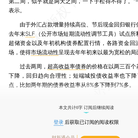
第二周，似乎就是两天之间，一下子松得不得了。”
表示。
由于外汇占款增量持续高位、节后现金回归银行
去年末
SLF
（公开市场短期流动性调节工具）试点所
超储资金以及年初机构债券配置行情，各路资金回
场，使得
市场流动性
呈现去年年初来以最为宽松的局
过去两周，
超高收益率债券
的价格在以两三百个
下降，回归趋向合理性；短端城投债收益率也下降了
点，比如两年期的债券收益率从8%多下降到7%多。
[《财新周刊》印刷版，
按此优惠订阅
，随时起刊，免
本文共计0字 订阅后继续阅读
登录
后获取已订阅的阅读权限
财新通会员