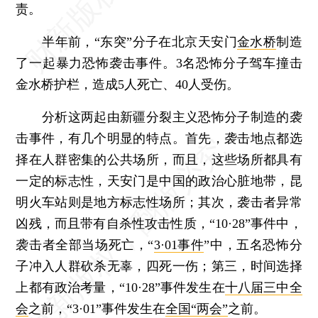
责。
半年前，“东突”分子在北京天安门
金水桥
制造
了一起暴力恐怖袭击事件。3名恐怖分子驾车撞击
金水桥护栏，造成5人死亡、40人受伤。
分析这两起由新疆分裂主义恐怖分子制造的袭
击事件，有几个明显的特点。首先，袭击地点都选
择在人群密集的公共场所，而且，这些场所都具有
一定的标志性，天安门是中国的政治心脏地带，昆
明火车站则是地方标志性场所；其次，袭击者异常
凶残，而且带有自杀性攻击性质，“10·28”事件中，
袭击者全部当场死亡，“
3·01事件
”中，五名恐怖分
子冲入人群砍杀无辜，四死一伤；第三，时间选择
上都有政治考量，“10·28”事件发生在
十八届三中全
会
之前，“3·01”事件发生在
全国“两会”
之前。