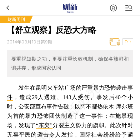
财新周刊
【舒立观察】反恐大方略
2014年03月10日第9期
T中
要重视短期之功，更要注重长效机制，确保各族群和
谐共存，形成国家认同
发生在昆明火车站广场的
严重暴力恐怖袭击事
件
，造成29人遇难、143人受伤。事发后40个小
时，公安部宣布事件告破；以阿不都热依木·库尔班
为首的暴力恐怖团伙制造了这一事件；在施暴现
场，发现了
“东突”
分裂主义势力的旗帜。此次针对
无辜平民的袭击令人发指，国际社会纷纷给予谴