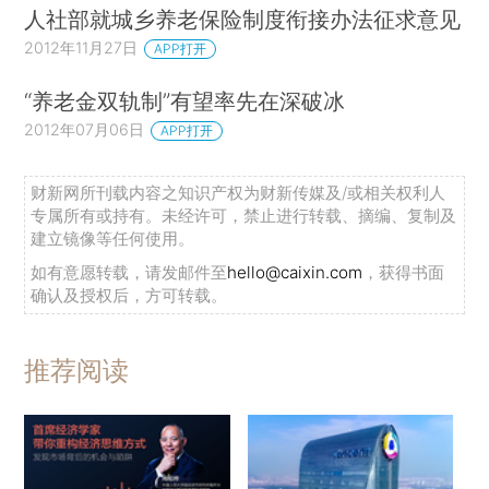
人社部就城乡养老保险制度衔接办法征求意见
2012年11月27日
APP打开
“养老金双轨制”有望率先在深破冰
2012年07月06日
APP打开
财新网所刊载内容之知识产权为财新传媒及/或相关权利人
专属所有或持有。未经许可，禁止进行转载、摘编、复制及
建立镜像等任何使用。
如有意愿转载，请发邮件至
hello@caixin.com
，获得书面
确认及授权后，方可转载。
推荐阅读