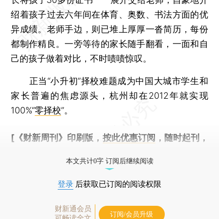
绍着孩子过去六年间在体育、奥数、书法方面的优
异成绩。老师手边，则已堆上厚厚一沓简历，每份
都制作精良。一旁等待的家长随手翻看，一面和自
己的孩子做着对比，不时啧啧惊叹。
正当“小升初”择校难题成为中国大城市学生和
家长普遍的焦虑源头，杭州却在2012年就实现
100%“
零择校
”。
[《财新周刊》印刷版，
按此优惠订阅
，随时起刊，
免费快递。]
本文共计0字 订阅后继续阅读
登录
后获取已订阅的阅读权限
财新通会员
订阅/会员升级
可畅读全文