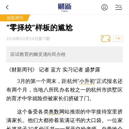
财新周刊
“零择校”样板的尴尬
2014年03月24日第11期
T中
应试教育的幽灵涌向民办校
《财新周刊》 记者
蓝方
实习记者 盛梦露
3月的第一个周末，距杭州“
小升初
”正式报名还
有两个月，当地八所民办名校之一的杭州市拱墅区
的育才中学就险些被家长们挤破了门。
这个备受各类
奥数
网站推崇的中学接待室里挤
满家长。他们大都拎着装满证书的大口袋。一位家
长将孩子30多份证书一一展开交给老师，自豪地介