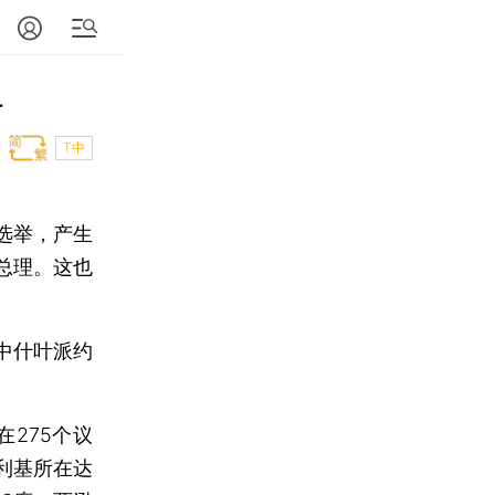
静
T中
选举，产生
总理。这也
中什叶派约
275个议
利基所在达