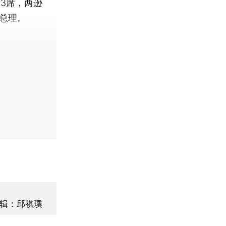
3席，两逊
总理。
费快递。]
辑：邱祺璞