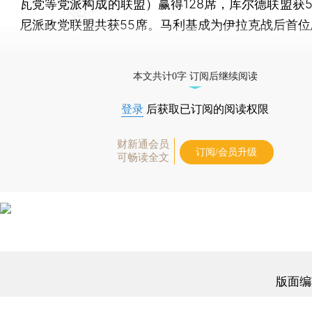
瓦党等党派构成的联盟）赢得128席，库尔德联盟获5
尼派政党联盟共获55席。马利基成为伊拉克战后首位
[《财新周刊》印刷版，
按此优惠订阅
，随时起刊，免
本文共计0字 订阅后继续阅读
登录
后获取已订阅的阅读权限
财新通会员
订阅/会员升级
可畅读全文
版面编