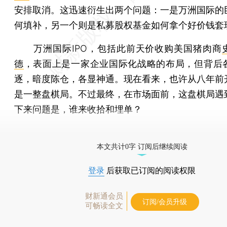
安排取消。这迅速衍生出两个问题：一是万洲国际的
何填补，另一个则是私募股权基金如何拿个好价钱套
万洲国际IPO，包括此前天价收购美国猪肉商
德
，表面上是一家企业国际化战略的布局，但背后
逐，暗度陈仓，各显神通。现在看来，也许从八年前
是一整盘棋局。不过最终，在市场面前，这盘棋局遇
下来问题是，谁来收拾和埋单？
[《财新周刊》印刷版，
按此优惠订阅
，随时起刊，免
本文共计0字 订阅后继续阅读
登录
后获取已订阅的阅读权限
财新通会员
订阅/会员升级
可畅读全文