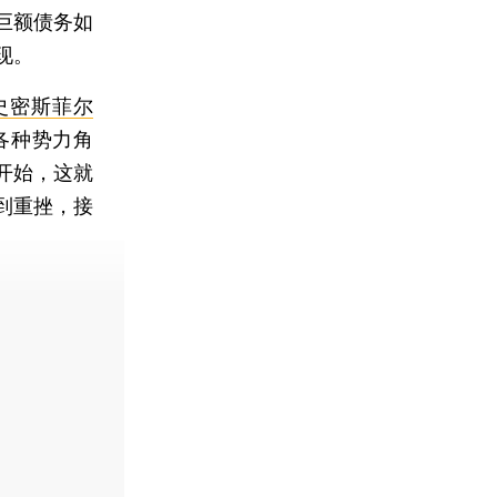
巨额债务如
现。
史密斯菲尔
各种势力角
开始，这就
到重挫，接
费快递。]