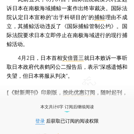
诉日本在南极海域捕鲸一案作出终审裁决。国际法
院认定日本宣称的“出于科研目的”的
捕鲸
理由不成
立，其捕鲸活动违反了《国际捕鲸管制公约》。国
际法院要求日本立即停止在南极海域进行的现行捕
鲸活动。
4月2日，日本首相
安倍晋三
就日本败诉一事听
取日本政府代表鹤冈公二报告后，表示“深感遗憾和
失望，但日本将服从判决”。
[《财新周刊》印刷版，
按此优惠订阅
，随时起刊，
免费快递。]
本文共计0字 订阅后继续阅读
登录
后获取已订阅的阅读权限