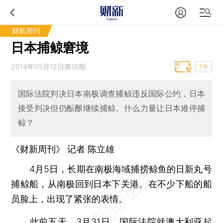
财新周刊
日本捕鲸窘境
2014年05月12日第18期
T中
国际法院判决日本南极调查捕鲸违反国际公约，日本
接受判决但仍酝酿继续捕鲸。什么力量让日本难停捕
鲸？
《财新周刊》 记者 陈立雄
4月5日，长期在南极海域捕捞鲸鱼的日新丸号
捕鲸船，从南极回到日本下关港。在不少下船的船
员脸上，出现了紧张的表情。
此前五天，3月31日，国际法院就澳大利亚起