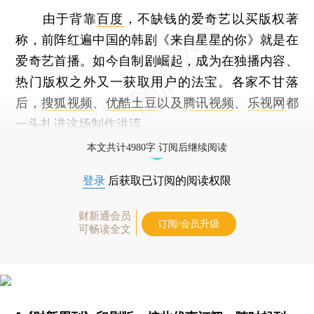
由于背靠
百度
，不缺钱的爱奇艺以买版权著
称，前阵红遍中国的韩剧《来自星星的你》就是在
爱奇艺首播。如今自制剧崛起，成为在独播内容、
热门版权之外又一获取用户的法宝。各家不甘落
后，
搜狐视频
、
优酷土豆
以及
腾讯视频
、
乐视网
都
一头扎进这场制作洪流。
本文共计4980字 订阅后继续阅读
登录
后获取已订阅的阅读权限
财新通会员
订阅/会员升级
可畅读全文