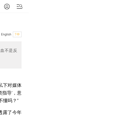
English
T中
止血不是反
私下对媒体
类指导’，意
不懂吗？”
透露了今年