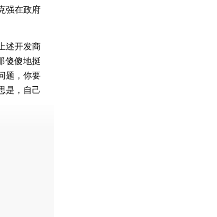
克强在政府
上述开发商
那傻傻地挺
问题，你要
思是，自己
费快递。]