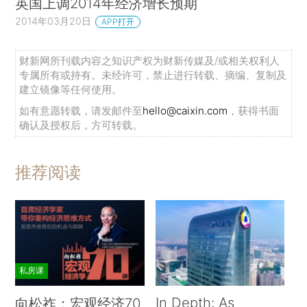
英国上调2014年经济增长预期
2014年03月20日
APP打开
财新网所刊载内容之知识产权为财新传媒及/或相关权利人
专属所有或持有。未经许可，禁止进行转载、摘编、复制及
建立镜像等任何使用。
如有意愿转载，请发邮件至
hello@caixin.com
，获得书面
确认及授权后，方可转载。
推荐阅读
私房课
In Depth: As
向松祚：宏观经济70