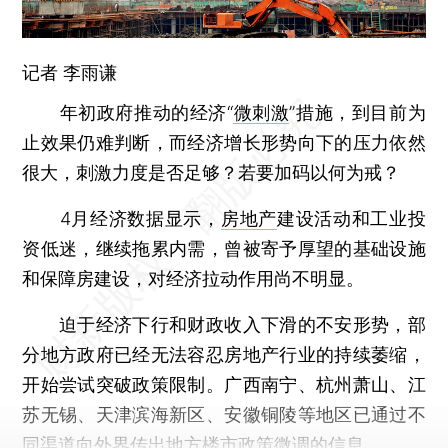
记者
李雨谦
年初政府推动的经济“
微刺激
”措施，到目前为
止效果仍难判断，而经济增长形势向下的压力依然
很大，刺激力度是否足够？若要加码以何为戒？
4月经济数据显示，
房地产
建设活动和工业投
资低迷，继续拖累内需，曾被寄予厚望的基础设施
和保障房建设，对经济拉动作用尚不明显。
迫于经济下行和财政收入下滑的不安形势，部
分地方政府已经无法容忍房地产行业的持续萎缩，
开始尝试突破政策限制。广西南宁、杭州萧山、江
苏无锡、天津滨海新区、安徽铜陵等地区已通过不
同渠道向外界传出地方
楼市政策微调
的信息。