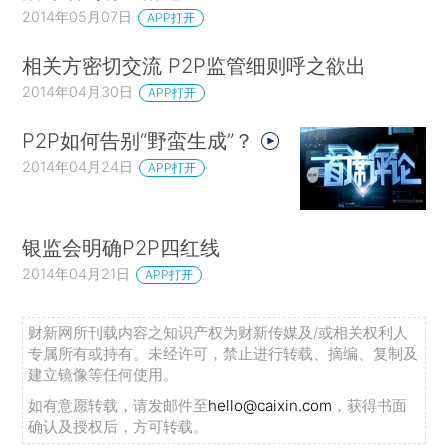
2014年05月07日
APP打开
相关方密切交流 P2P监管细则呼之欲出
2014年04月30日
APP打开
P2P如何告别“野蛮生成”？
2014年04月24日
APP打开
银监会明确P2P四红线
2014年04月21日
APP打开
财新网所刊载内容之知识产权为财新传媒及/或相关权利人
专属所有或持有。未经许可，禁止进行转载、摘编、复制及
建立镜像等任何使用。
如有意愿转载，请发邮件至
hello@caixin.com
，获得书面
确认及授权后，方可转载。