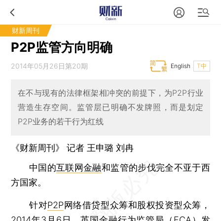
财新周刊
P2P监管方向明确
2014年05月26日第20期
English
T中
在不与现有的法律框架相冲突的前提下，为P2P行业
营造生存空间。监管层已明确不发牌照，而是划定
P2P业务的若干行为红线
《财新周刊》 记者
王申璐
刘冉
中国的
互联网金融
和监管的步伐完全不亚于西
方国家。
针对
P2P
网络借贷型众筹和股权投资型众筹，
2014年3月6日，英国金融行为监管局（
FCA
）发