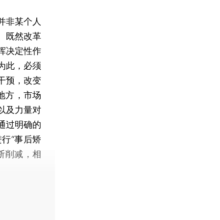
并非某个人
。既然改革
挥决定性作
为此，必须
干预，改变
地方，市场
以及力量对
通过明确的
行“事后矫
断削减，相