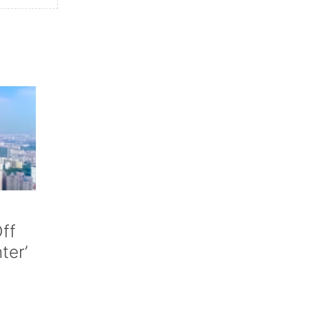
ff
nter’