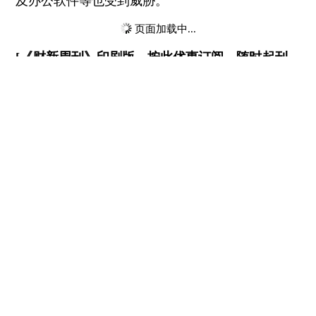
及办公软件等也受到威胁。
页面加载中...
[《财新周刊》印刷版，
按此优惠订阅
，随时起刊，
免费快递。]
版面编辑：黄玉婷
阅读英文报道
China Pulling the Plug on Foreign Mainframes
2014年06月25日
相关阅读