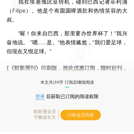
我在埃塞俄比亚转机，碰到巴西记者菲利浦
（Filipe）。他是个有圆圆啤酒肚和热情笑容的大
叔。
“喔！你来自巴西，那里要办世界杯了！”我兴
奋地说。 “嗯……是。”他表情尴尬，“我们爱足球，
但现在又恨足球。”
[《财新周刊》印刷版，
按此优惠订阅
，随时起刊，
免费快递。]
本文共计0字 订阅后继续阅读
登录
后获取已订阅的阅读权限
财新通会员
订阅/会员升级
可畅读全文