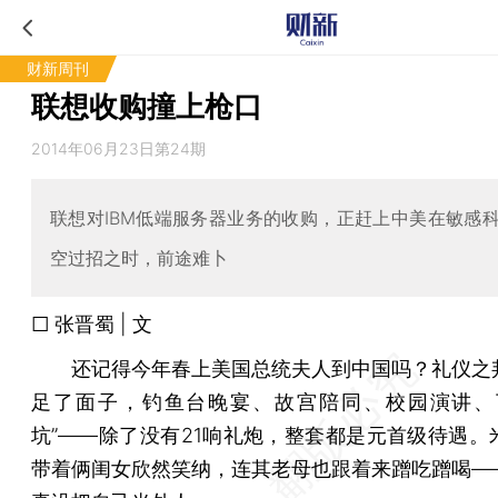
财新周刊
联想收购撞上枪口
2014年06月23日第24期
联想对IBM低端服务器业务的收购，正赶上中美在敏感
空过招之时，前途难卜
□ 张晋蜀 | 文
还记得今年春上美国总统夫人到中国吗？礼仪之
足了面子，钓鱼台晚宴、故宫陪同、校园演讲、
坑”——除了没有21响礼炮，整套都是元首级待遇。
带着俩闺女欣然笑纳，连其老母也跟着来蹭吃蹭喝—