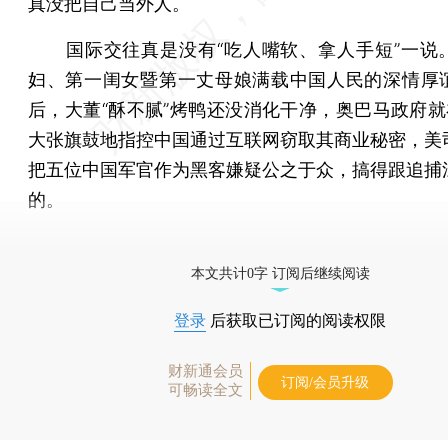
真没把自己当外人。
国际交往真是没有“吃人嘴软、拿人手短”一说
妇、第一闺女暨第一丈母娘满载中国人民的深情厚
后，大董“酥不腻”烤鸭还没消化干净，奥巴马政府就在
大张旗鼓地指控中国通过互联网窃取其商业秘密，美
把五位中国军官作为黑客嫌疑公之于众，搞得跟追捕
的。
[《财新周刊》印刷版，
按此优惠订阅
，随时起刊，免
本文共计0字 订阅后继续阅读
登录
后获取已订阅的阅读权限
财新通会员
订阅/会员升级
可畅读全文