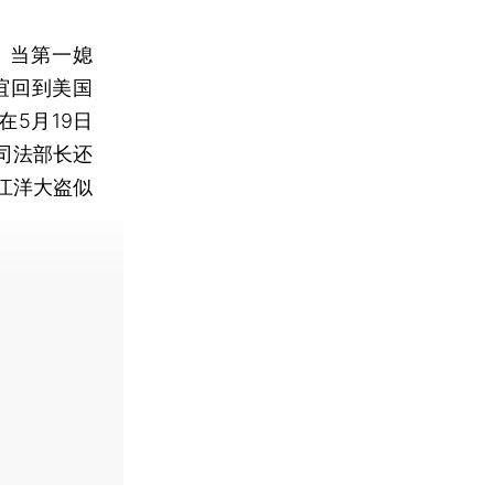
。当第一媳
谊回到美国
5月19日
司法部长还
江洋大盗似
费快递。]