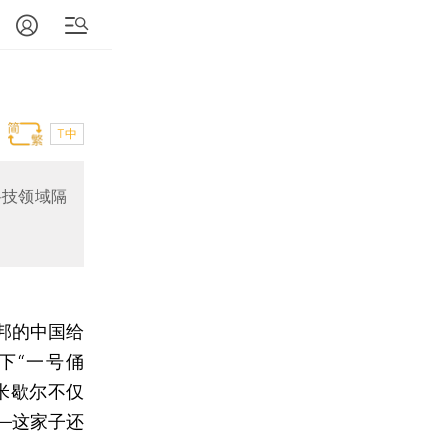
T中
科技领域隔
邦的中国给
下“一号俑
米歇尔不仅
—这家子还