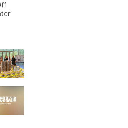
ff
nter’