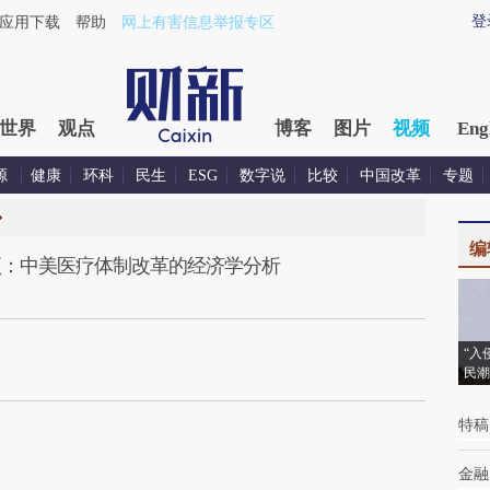
登
应用下载
帮助
网上有害信息举报专区
世界
观点
博客
图片
视频
Eng
源
健康
环科
民生
ESG
数字说
比较
中国改革
专题
编
预：中美医疗体制改革的经济学分析
“入
民潮
特稿
金融