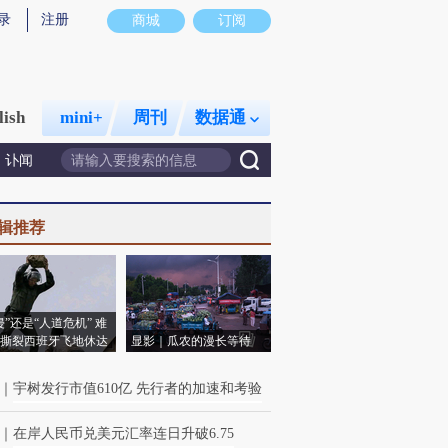
录
注册
商城
订阅
lish
mini+
周刊
数据通
讣闻
辑推荐
侵”还是“人道危机” 难
撕裂西班牙飞地休达
显影｜瓜农的漫长等待
｜
宇树发行市值610亿 先行者的加速和考验
｜
在岸人民币兑美元汇率连日升破6.75