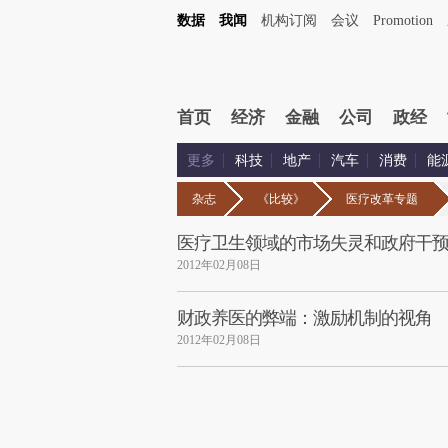
数据
我闻
机构订阅
会议
Promotion
首页
经济
金融
公司
政经
更多
科技
地产
汽车
消费
能
杂志
《比较》
医疗改革专题
医疗卫生领域的市场失灵和政府干
2012年02月08日
财政养医的弊端：激励机制的视角
2012年02月08日