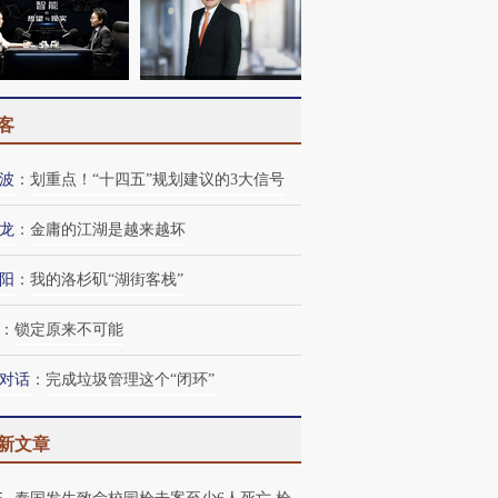
客
波
：
划重点！“十四五”规划建议的3大信号
龙
：
金庸的江湖是越来越坏
阳
：
我的洛杉矶“湖街客栈”
：
锁定原来不可能
对话
：
完成垃圾管理这个“闭环”
新文章