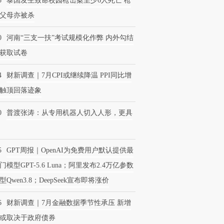
5
泰国发生致命校园枪击案至少6人死亡 枪
父母亦被杀
0
河南“三支一扶”考试规模化作弊 内外勾结
获取试卷
4
财新调查｜7月CPI或继续降温 PPI同比增
触顶回落迹象
0
普渡张涛：从专用机器人切入人形，更具
5
GPT周报｜OpenAI为免费用户默认提供最
门模型GPT-5.6 Luna；阿里发布2.4万亿参数
型Qwen3.8；DeepSeek宣布即将涨价
6
财新调查｜7月金融数据季节性承压 新增
或取决于政府债券