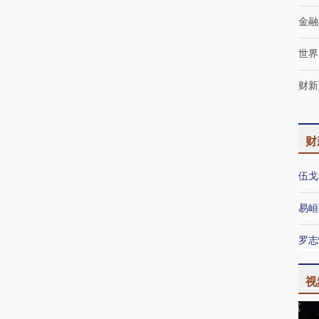
金融
世界
财新
财
伍戈
易峘
罗志
视