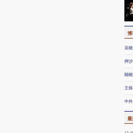
博
吴晓
押沙
顾晓
王烁
中外
最