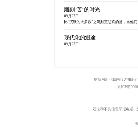
雕刻“苦”的时光
09月27日
比“沉默的大多数”之沉默更悲哀的是，当他
现代化的迥途
09月27日
财新网所刊载内容之知识产
京ICP证090
违法和不良信息举报电话（涉网络暴