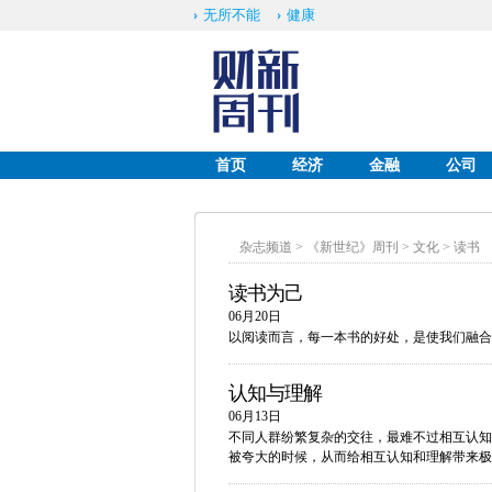
无所不能
健康
首页
经济
金融
公司
English
杂志频道
>
《新世纪》周刊
>
文化
>
读书
读书为己
06月20日
以阅读而言，每一本书的好处，是使我们融合
认知与理解
06月13日
不同人群纷繁复杂的交往，最难不过相互认知
被夸大的时候，从而给相互认知和理解带来极