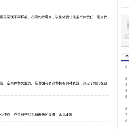
眼里呈现不同样貌。在阿伦特看来，以集体责任掩盖个体责任，是当代
全
1
2
要一定条件和资源的。是否拥有资源和拥有何种资源，决定了她们在自
3
4
5
6
心使然，亦是对茫然无知未来的畏惧，永无止歇
7
8