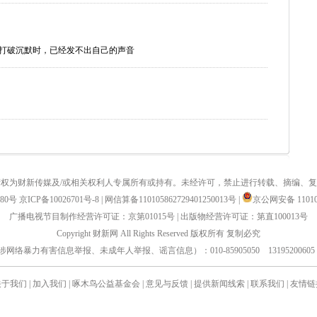
们打破沉默时，已经发不出自己的声音
权为财新传媒及/或相关权利人专属所有或持有。未经许可，禁止进行转载、摘编、
880号
京ICP备10026701号-8
|
网信算备110105862729401250013号
|
京公网安备 110105
广播电视节目制作经营许可证：京第01015号
|
出版物经营许可证：第直100013号
Copyright 财新网 All Rights Reserved 版权所有 复制必究
力有害信息举报、未成年人举报、谣言信息）：010-85905050 13195200605 举报邮箱：
关于我们
|
加入我们
|
啄木鸟公益基金会
|
意见与反馈
|
提供新闻线索
|
联系我们
|
友情链