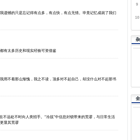
9
我遗憾的只是忘记得有点多，有点快，有点无情。毕竟记忆成就了我们
10
杂
都有太多历史和现实经验可资借鉴
我用不着那么惭愧，我之不读，顶多对不起自己，却没什么对不起那书
全
还在不远处不时向人类招手。“冷战”中信息封锁带来的荒谬，与日常生活
更显其荒谬