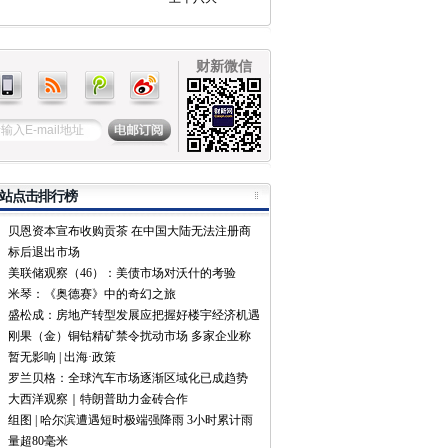
财新微信
站点击排行榜
贝恩资本宣布收购贡茶 在中国大陆无法注册商
标后退出市场
美联储观察（46）：美债市场对沃什的考验
米琴：《奥德赛》中的奇幻之旅
盛松成：房地产转型发展应把握好楼宇经济机遇
刚果（金）铜钴精矿禁令扰动市场 多家企业称
暂无影响 | 出海·政策
罗兰贝格：全球汽车市场逐渐区域化已成趋势
大西洋观察｜特朗普助力金砖合作
组图 | 哈尔滨遭遇短时极端强降雨 3小时累计雨
量超80毫米