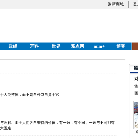
财新商城
登
政经
环科
世界
观点网
mini+
博客
编
国
于人类整体，而不是自外或自异于它
与理解。由于人们各自秉持的价值，有一致，有不同，一致与不同都有
大困难