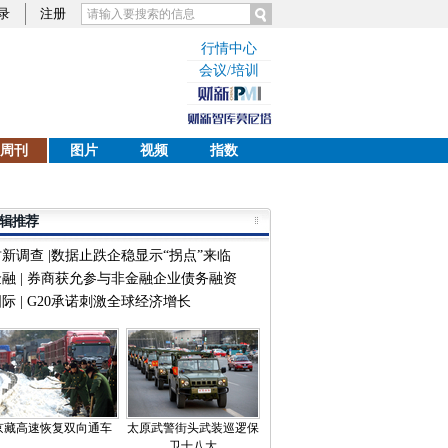
录
注册
行情中心
会议/培训
周刊
图片
视频
指数
辑推荐
财新调查 |数据止跌企稳显示“拐点”来临
金融 | 券商获允参与非金融企业债务融资
际 | G20承诺刺激全球经济增长
京藏高速恢复双向通车
太原武警街头武装巡逻保
卫十八大