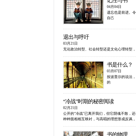
记性与书
04月04日
遗忘也是前进。令
自己
退出与呼吁
03月21日
无论政治转型、社会转型还是文化心理转型，
书是什么？
03月07日
按波普尔的说法，
的
“冷战”时期的秘密阅读
02月21日
公开的“冷战”已离开我们，但它阴魂不散，
种种面相相互映衬，与高唱的理想形成反讽，
书的物理