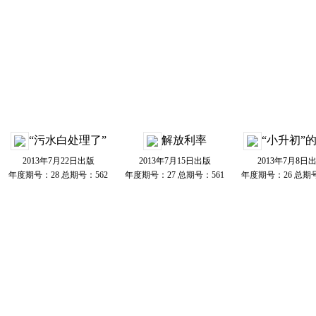
“污水白处理了”
解放利率
“小升初”
2013年7月22日出版
2013年7月15日出版
2013年7月8日
年度期号：28 总期号：562
年度期号：27 总期号：561
年度期号：26 总期号