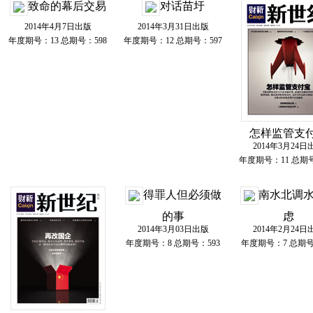
致命的幕后交易
对话苗圩
2014年4月7日出版
2014年3月31日出版
年度期号：13 总期号：598
年度期号：12 总期号：597
怎样监管支
2014年3月24日
年度期号：11 总期号
得罪人但必须做
南水北调
的事
虑
2014年3月03日出版
2014年2月24日
年度期号：8 总期号：593
年度期号：7 总期号