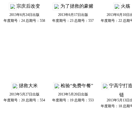
宗庆后改变
为了拯救的豪赌
火殇
2013年6月24日出版
2013年6月17日出版
2013年6月10日
年度期号：24 总期号：558
年度期号：23 总期号：557
年度期号：22 总期号
拯救大米
检验“免费午餐”
宁高宁打
2013年5月27日出版
2013年5月20日出版
链
年度期号：20 总期号：554
年度期号：19 总期号：553
2013年5月13日
年度期号：18 总期号