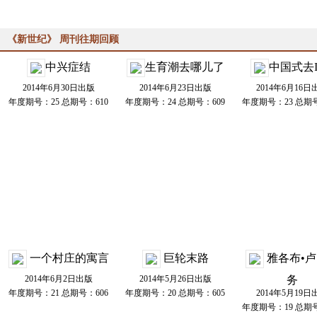
《新世纪》 周刊往期回顾
中兴症结
生育潮去哪儿了
中国式去I
2014年6月30日出版
2014年6月23日出版
2014年6月16日
年度期号：25 总期号：610
年度期号：24 总期号：609
年度期号：23 总期号
一个村庄的寓言
巨轮末路
雅各布•
2014年6月2日出版
2014年5月26日出版
务
年度期号：21 总期号：606
年度期号：20 总期号：605
2014年5月19日
年度期号：19 总期号