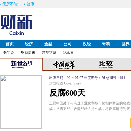
无所不能
健康
首页
经济
金融
公司
政经
环科
世界
数字说
财新周末
精英访谈
纪念日
出版日期：2014-07-07 年度期号：26 总期号：611
封面报道 Cover Story
反腐600天
正视中国处于与高速工业化和城市化相伴而至的腐败
战，从遭遇战、攻坚战转入持久战，将反腐进行到底