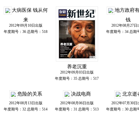
大病医保 钱从何
地方政府
来
钱
2012年09月10日出版
2012年08月27
年度期号：36 总期号：518
年度期号：34 总期号
养老沉重
2012年09月03日出版
年度期号：35 总期号：517
危险的关系
决战电商
北京逝
2012年08月13日出版
2012年08月06日出版
2012年07月30
年度期号：32 总期号：514
年度期号：31 总期号：513
年度期号：30 总期号