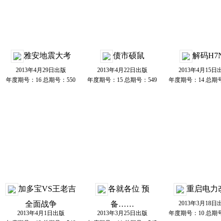
雅安地震大考
债市硕鼠
解码H7
2013年4月29日出版
2013年4月22日出版
2013年4月15日
年度期号：16 总期号：550
年度期号：15 总期号：549
年度期号：14 总期号
加多宝VS王老吉
各就各位 预
重启电力
全面战争
备……
2013年3月18日
2013年4月1日出版
2013年3月25日出版
年度期号：10 总期号