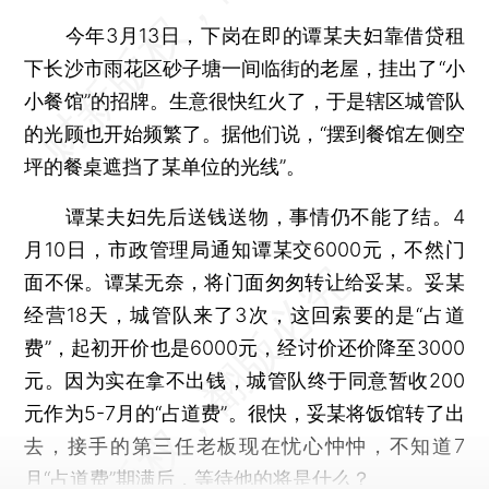
今年3月13日，下岗在即的谭某夫妇靠借贷租
下长沙市雨花区砂子塘一间临街的老屋，挂出了“小
小餐馆”的招牌。生意很快红火了，于是辖区城管队
的光顾也开始频繁了。据他们说，“摆到餐馆左侧空
坪的餐桌遮挡了某单位的光线”。
谭某夫妇先后送钱送物，事情仍不能了结。4
月10日，市政管理局通知谭某交6000元，不然门
面不保。谭某无奈，将门面匆匆转让给妥某。妥某
经营18天，城管队来了3次，这回索要的是“占道
费”，起初开价也是6000元，经讨价还价降至3000
元。因为实在拿不出钱，城管队终于同意暂收200
元作为5-7月的“占道费”。很快，妥某将饭馆转了出
去，接手的第三任老板现在忧心忡忡，不知道7
月“占道费”期满后，等待他的将是什么？