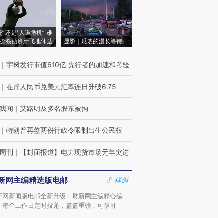
侵”还是“人道危机” 难
撕裂西班牙飞地休达
显影｜瓜农的漫长等待
｜
宇树发行市值610亿 先行者的加速和考验
｜
在岸人民币兑美元汇率连日升破6.75
我闻
｜
艾路明及多名股东被拘
｜
特朗普再签两份行政令限制出生公民权
周刊
｜
【封面报道】电力现货市场元年突进
新网主编精选版电邮
样例
新网新闻版电邮全新升级！财新网主编精心编
，每个工作日定时投递，篇篇重磅，可信可
。