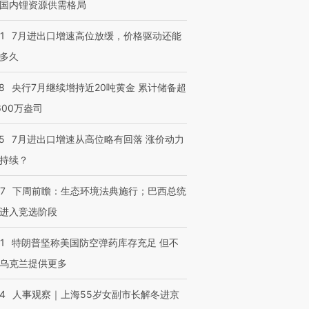
国内锂资源供需格局
1
7月进出口增速高位放缓，价格驱动还能
多久
8
央行7月继续增持近20吨黄金 累计储备超
600万盎司
5
7月进出口增速从高位略有回落 涨价动力
持续？
07
下周前瞻：生态环境法典施行；巴西总统
进入竞选阶段
1
特朗普坚称美国防空弹药库存充足 但不
乌克兰提供更多
24
人事观察｜上海55岁女副市长解冬进京