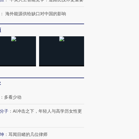
：
海外能源供给缺口对中国的影响
进第四届链博
【商旅对话】华住集团
频
技“链”接产
【特别呈现】寻找100种
CFO：不靠规模取胜，华
【特别呈
有意思的生活方式·第三对
住三大增长引擎是什么？
有意思的
客
：
多看少动
分子
：
AI冲击之下，年轻人与高学历女性更
坤
：
耳闻目睹的几位律师