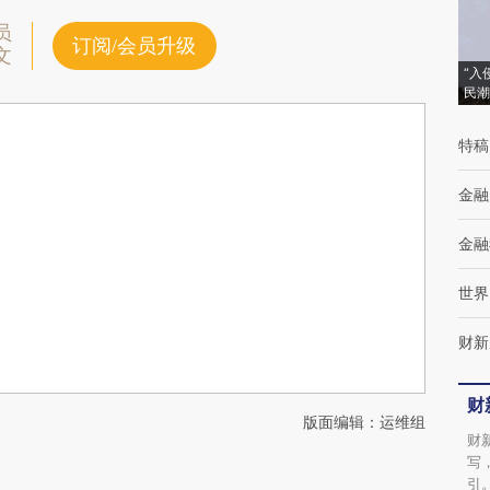
员
订阅/会员升级
文
“入
民潮
特稿
金融
金融
世界
财新
财
版面编辑：运维组
财
写
引