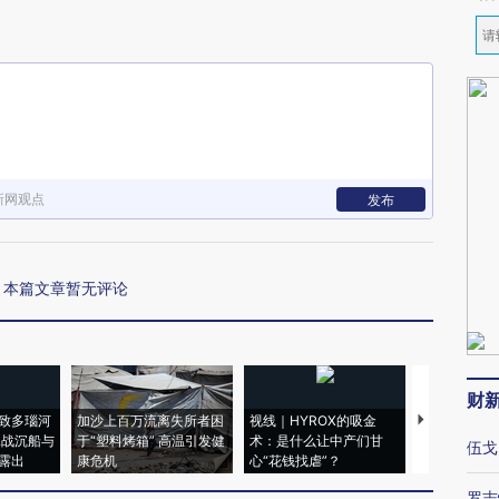
新网观点
发布
本篇文章暂无评论
财
致多瑙河
加沙上百万流离失所者困
视线｜HYROX的吸金
马航飞行员
二战沉船与
于“塑料烤箱” 高温引发健
术：是什么让中产们甘
粒摇头丸 尿
伍戈
露出
康危机
心“花钱找虐”？
毒品
罗志