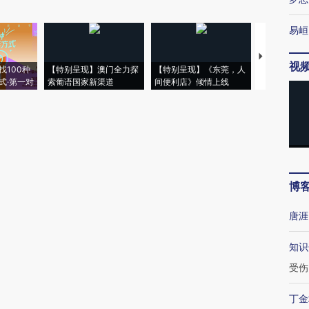
易峘
【推广】走
视
找100种
【特别呈现】澳门全力探
【特别呈现】《东莞，人
会，让数智科
式·第一对
索葡语国家新渠道
间便利店》倾情上线
业
博
唐涯
知识
受伤
丁金