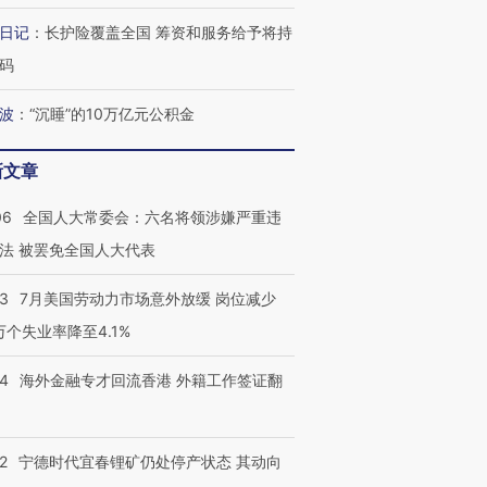
日记
：
长护险覆盖全国 筹资和服务给予将持
码
波
：
“沉睡”的10万亿元公积金
新文章
06
全国人大常委会：六名将领涉嫌严重违
法 被罢免全国人大代表
43
7月美国劳动力市场意外放缓 岗位减少
3万个失业率降至4.1%
14
海外金融专才回流香港 外籍工作签证翻
2
宁德时代宜春锂矿仍处停产状态 其动向