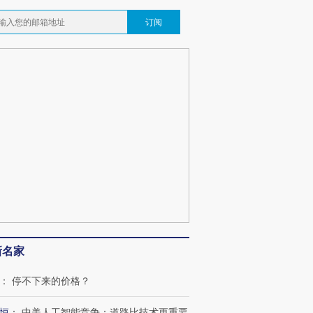
订阅
新名家
跨国走私7万
视线｜被称为“蟑螂”的印
视线｜“入侵”还是“人道危
检体内含3种
度Z世代 用街头抗争将教
机”？难民潮撕裂西班牙
秘鲁纳斯
：
停不下来的价格？
育部长拱下台
飞地休达
13人遇难
恒
：
中美人工智能竞争：道路比技术更重要