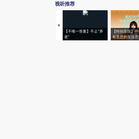
视听推荐
【不唯一答案】不止“养
【特别呈现】寻
老”
有意思的生活方