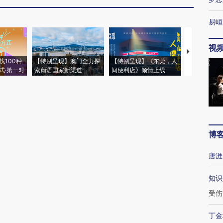
易峘
视
【推广】走
找100种
【特别呈现】澳门全力探
【特别呈现】《东莞，人
会，让数智科
式·第一对
索葡语国家新渠道
间便利店》倾情上线
业
博
唐涯
知识
受伤
丁金