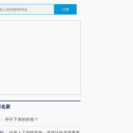
订阅
新名家
跨国走私7万
视线｜被称为“蟑螂”的印
视线｜“入侵”还是“人道危
：
停不下来的价格？
检体内含3种
度Z世代 用街头抗争将教
机”？难民潮撕裂西班牙
秘鲁纳斯
育部长拱下台
飞地休达
13人遇难
恒
：
中美人工智能竞争：道路比技术更重要