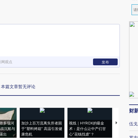
新网观点
发布
本篇文章暂无评论
财
致多瑙河
加沙上百万流离失所者困
视线｜HYROX的吸金
马航飞行员
伍戈
二战沉船与
于“塑料烤箱” 高温引发健
术：是什么让中产们甘
粒摇头丸 尿
露出
康危机
心“花钱找虐”？
毒品
罗志