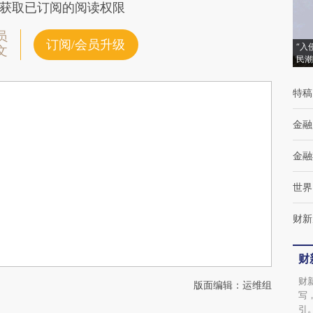
获取已订阅的阅读权限
员
订阅/会员升级
“入
文
民潮
特稿
金融
金融
世界
财新
财
财
版面编辑：运维组
写
引