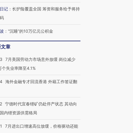
日记
：
长护险覆盖全国 筹资和服务给予将持
码
波
：
“沉睡”的10万亿元公积金
新文章
43
7月美国劳动力市场意外放缓 岗位减少
3万个失业率降至4.1%
14
海外金融专才回流香港 外籍工作签证翻
2
宁德时代宜春锂矿仍处停产状态 其动向
国内锂资源供需格局
1
7月进出口增速高位放缓，价格驱动还能