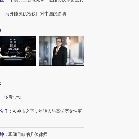
：
海外能源供给缺口对中国的影响
频
进第四届链博
【商旅对话】华住集团
技“链”接产
【特别呈现】寻找100种
CFO：不靠规模取胜，华
【特别呈
有意思的生活方式·第三对
住三大增长引擎是什么？
有意思的
客
：
多看少动
分子
：
AI冲击之下，年轻人与高学历女性更
坤
：
耳闻目睹的几位律师