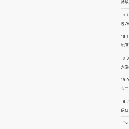
持续
19:1
过7
19:1
能否
19:
大选
19:0
会向
18:
候任
17: