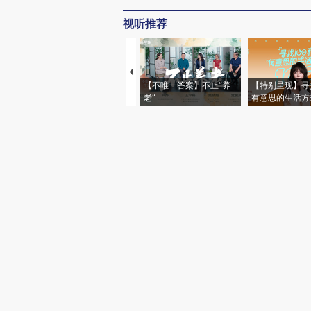
视听推荐
【不唯一答案】不止“养
【特别呈现】寻
老”
有意思的生活方