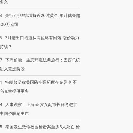
多久
8
央行7月继续增持近20吨黄金 累计储备超
600万盎司
5
7月进出口增速从高位略有回落 涨价动力
持续？
07
下周前瞻：生态环境法典施行；巴西总统
进入竞选阶段
1
特朗普坚称美国防空弹药库存充足 但不
乌克兰提供更多
24
人事观察｜上海55岁女副市长解冬进京
中国侨联副主席
45
泰国发生致命校园枪击案至少6人死亡 枪