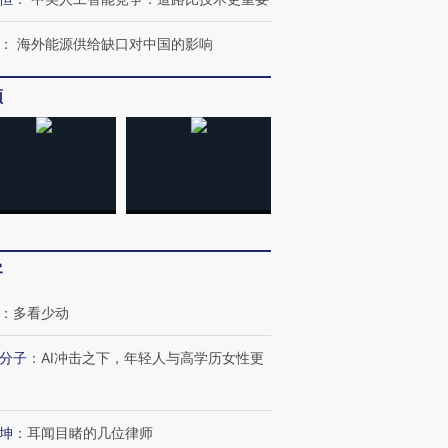
进第四届链博
【商旅对话】华住集团
：
海外能源供给缺口对中国的影响
技“链”接产
【特别呈现】寻找100种
CFO：不靠规模取胜，华
【特别呈
有意思的生活方式·第三对
住三大增长引擎是什么？
有意思的
频
客
：
多看少动
分子
：
AI冲击之下，年轻人与高学历女性更
坤
：
耳闻目睹的几位律师