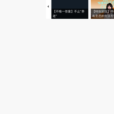
【不唯一答案】不止“养
【特别呈现】寻
老”
有意思的生活方