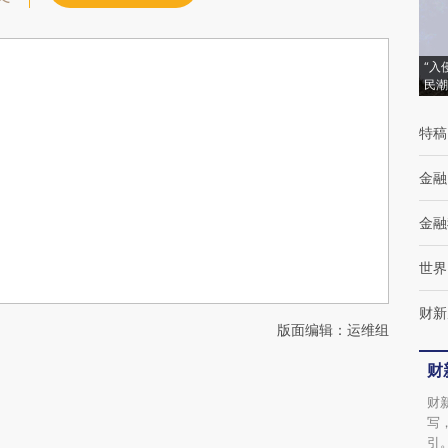
“入
民潮
特稿
金融
金融
世界
财新
版面编辑：运维组
财
财
写
引