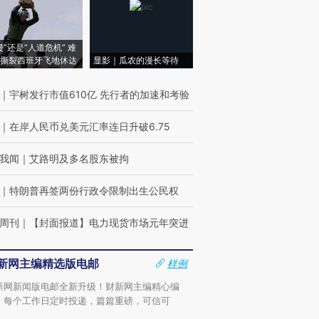
侵”还是“人道危机” 难
撕裂西班牙飞地休达
显影｜瓜农的漫长等待
｜
宇树发行市值610亿 先行者的加速和考验
｜
在岸人民币兑美元汇率连日升破6.75
我闻
｜
艾路明及多名股东被拘
｜
特朗普再签两份行政令限制出生公民权
周刊
｜
【封面报道】电力现货市场元年突进
新网主编精选版电邮
样例
新网新闻版电邮全新升级！财新网主编精心编
，每个工作日定时投递，篇篇重磅，可信可
。