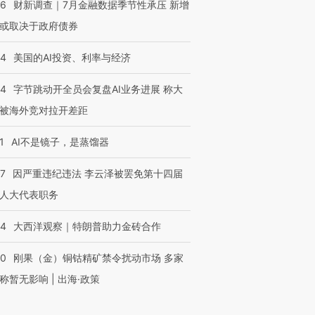
46
财新调查｜7月金融数据季节性承压 新增
或取决于政府债券
44
美国的AI投资、利率与经济
44
字节跳动开全员会复盘AI业务进展 称大
被海外竞对拉开差距
1
AI不是镜子，是蒸馏器
07
因严重违纪违法 李云泽被罢免第十四届
人大代表职务
44
大西洋观察｜特朗普助力金砖合作
40
刚果（金）铜钴精矿禁令扰动市场 多家
称暂无影响 | 出海·政策