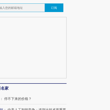
订阅
跨国走私7万
视线｜被称为“蟑螂”的印
视线｜“入侵”还是“人道危
检体内含3种
度Z世代 用街头抗争将教
机”？难民潮撕裂西班牙
秘鲁纳斯
新名家
育部长拱下台
飞地休达
13人遇难
：
停不下来的价格？
恒
：
中美人工智能竞争：道路比技术更重要