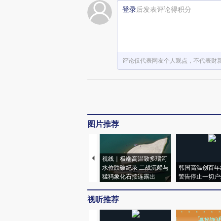
登录
后发表评论得积分
评论仅代表网友个人观点，不代表财
图片推荐
视线｜极端高温致多瑙河
水位跌破纪录 二战沉船与
韩国高温创百年
猛犸象化石接连露出
警告停止一切户
视听推荐