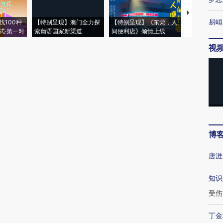
【推广】走
易峘
找100种
【特别呈现】澳门全力探
【特别呈现】《东莞，人
会，让数智科
式·第一对
索葡语国家新渠道
间便利店》倾情上线
业
视
博
唐涯
知识
受伤
丁金