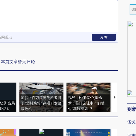
新网观点
发布
本篇文章暂无评论
加沙上百万流离失所者困
视线｜HYROX的吸金
马航飞行员
纪录 当局
于“塑料烤箱” 高温引发健
术：是什么让中产们甘
粒摇头丸 尿
财
外活动
康危机
心“花钱找虐”？
毒品
伍戈
罗志