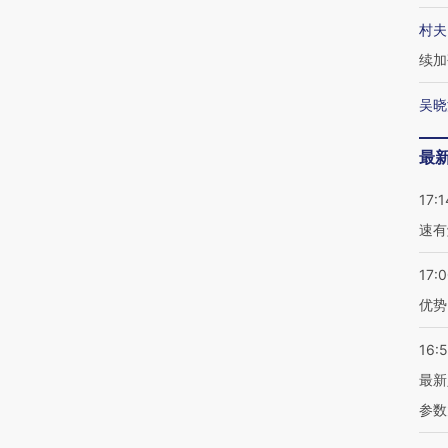
村夫
续加
吴晓
最
17:1
速有
17:
优势
16:
最新
参数