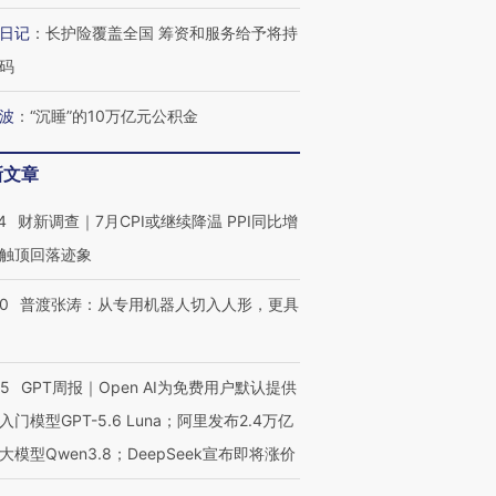
日记
：
长护险覆盖全国 筹资和服务给予将持
码
波
：
“沉睡”的10万亿元公积金
新文章
4
财新调查｜7月CPI或继续降温 PPI同比增
触顶回落迹象
00
普渡张涛：从专用机器人切入人形，更具
55
GPT周报｜Open AI为免费用户默认提供
入门模型GPT-5.6 Luna；阿里发布2.4万亿
大模型Qwen3.8；DeepSeek宣布即将涨价