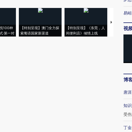
易峘
【推广】走
视
找100种
【特别呈现】澳门全力探
【特别呈现】《东莞，人
会，让数智科
式·第一对
索葡语国家新渠道
间便利店》倾情上线
业
博
唐涯
知识
受伤
丁金