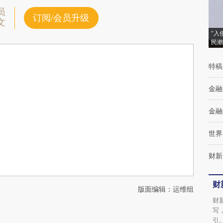
员
订阅/会员升级
文
“入
民潮
特稿
金融
金融
世界
财新
财
版面编辑：运维组
财
写
引