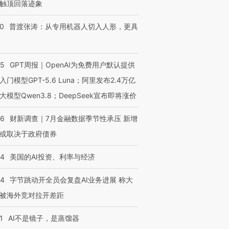
触顶回落迹象
00
普渡张涛：从专用机器人切入人形，更具
55
GPT周报｜OpenAI为免费用户默认提供
入门模型GPT-5.6 Luna；阿里发布2.4万亿
大模型Qwen3.8；DeepSeek宣布即将涨价
46
财新调查｜7月金融数据季节性承压 新增
或取决于政府债券
44
美国的AI投资、利率与经济
44
字节跳动开全员会复盘AI业务进展 称大
被海外竞对拉开差距
1
AI不是镜子，是蒸馏器