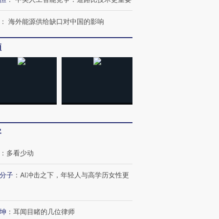
：
海外能源供给缺口对中国的影响
进第四届链博
【商旅对话】华住集团
频
技“链”接产
【特别呈现】寻找100种
CFO：不靠规模取胜，华
【特别呈
有意思的生活方式·第三对
住三大增长引擎是什么？
有意思的
客
：
多看少动
分子
：
AI冲击之下，年轻人与高学历女性更
坤
：
耳闻目睹的几位律师