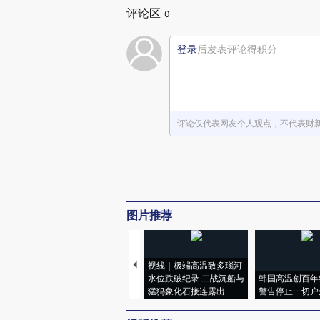
评论区
0
登录
后发表评论得积分
评论仅代表网友个人观点，不代表财
图片推荐
视线｜极端高温致多瑙河
水位跌破纪录 二战沉船与
韩国高温创百年
猛犸象化石接连露出
警告停止一切户