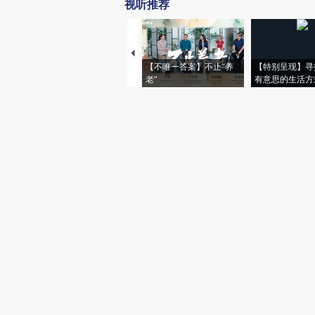
视听推荐
【不唯一答案】不止“养
【特别呈现】寻
老”
有意思的生活方