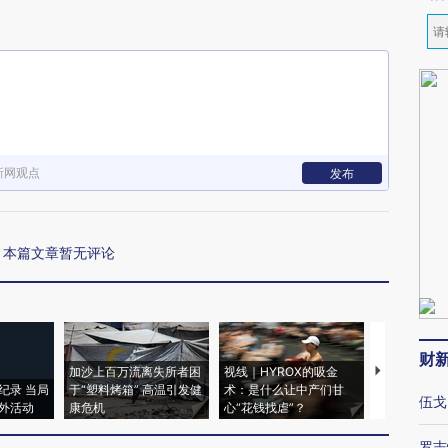
新网观点
发布
本篇文章暂无评论
财
加沙上百万流离失所者困
视线｜HYROX的吸金
马航飞行员
纪录 当局
于“塑料烤箱” 高温引发健
术：是什么让中产们甘
粒摇头丸 尿
伍戈
外活动
康危机
心“花钱找虐”？
毒品
罗志