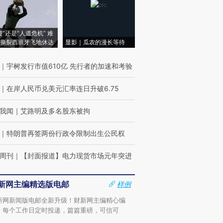
侵”还是“人道危机” 难
撕裂西班牙飞地休达
显影｜瓜农的漫长等待
｜
宇树发行市值610亿 先行者的加速和考验
｜
在岸人民币兑美元汇率连日升破6.75
我闻
｜
艾路明及多名股东被拘
｜
特朗普再签两份行政令限制出生公民权
周刊
｜
【封面报道】电力现货市场元年突进
新网主编精选版电邮
样例
新网新闻版电邮全新升级！财新网主编精心编
，每个工作日定时投递，篇篇重磅，可信可
。