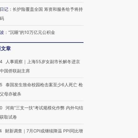
日记
：
长护险覆盖全国 筹资和服务给予将持
码
波
：
“沉睡”的10万亿元公积金
新文章
24
人事观察｜上海55岁女副市长解冬进京
中国侨联副主席
45
泰国发生致命校园枪击案至少6人死亡 枪
父母亦被杀
40
河南“三支一扶”考试规模化作弊 内外勾结
获取试卷
4
财新调查｜7月CPI或继续降温 PPI同比增