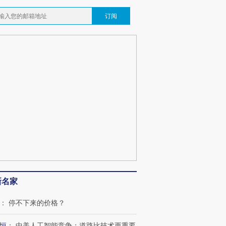
订阅
新名家
跨国走私7万
视线｜被称为“蟑螂”的印
视线｜“入侵”还是“人道危
检体内含3种
度Z世代 用街头抗争将教
机”？难民潮撕裂西班牙
秘鲁纳斯
：
停不下来的价格？
育部长拱下台
飞地休达
13人遇难
恒
：
中美人工智能竞争：道路比技术更重要