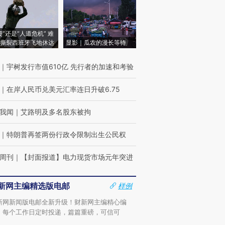
侵”还是“人道危机” 难
撕裂西班牙飞地休达
显影｜瓜农的漫长等待
｜
宇树发行市值610亿 先行者的加速和考验
｜
在岸人民币兑美元汇率连日升破6.75
我闻
｜
艾路明及多名股东被拘
｜
特朗普再签两份行政令限制出生公民权
周刊
｜
【封面报道】电力现货市场元年突进
新网主编精选版电邮
样例
新网新闻版电邮全新升级！财新网主编精心编
，每个工作日定时投递，篇篇重磅，可信可
。