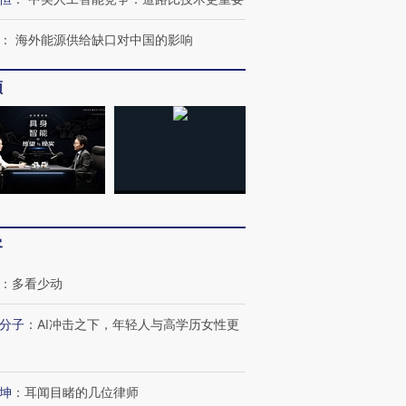
：
海外能源供给缺口对中国的影响
进第四届链博
【商旅对话】华住集团
频
技“链”接产
【特别呈现】寻找100种
CFO：不靠规模取胜，华
【特别呈
有意思的生活方式·第三对
住三大增长引擎是什么？
有意思的
客
：
多看少动
分子
：
AI冲击之下，年轻人与高学历女性更
坤
：
耳闻目睹的几位律师