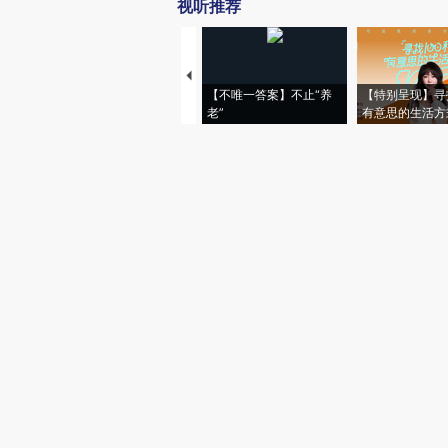
视听推荐
【不唯一答案】不止“养
【特别呈现】寻
老”
有意思的生活方