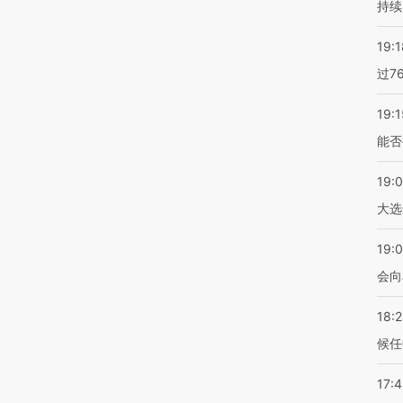
持续
19:1
过7
19:1
能否
19:
大选
19:0
会向
18:
候任
17: