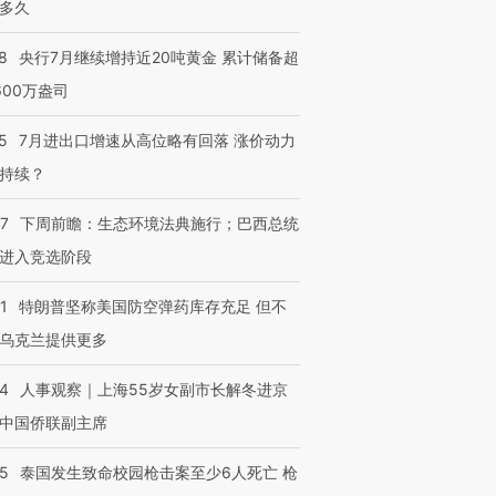
多久
8
央行7月继续增持近20吨黄金 累计储备超
600万盎司
5
7月进出口增速从高位略有回落 涨价动力
持续？
07
下周前瞻：生态环境法典施行；巴西总统
进入竞选阶段
1
特朗普坚称美国防空弹药库存充足 但不
乌克兰提供更多
24
人事观察｜上海55岁女副市长解冬进京
中国侨联副主席
45
泰国发生致命校园枪击案至少6人死亡 枪