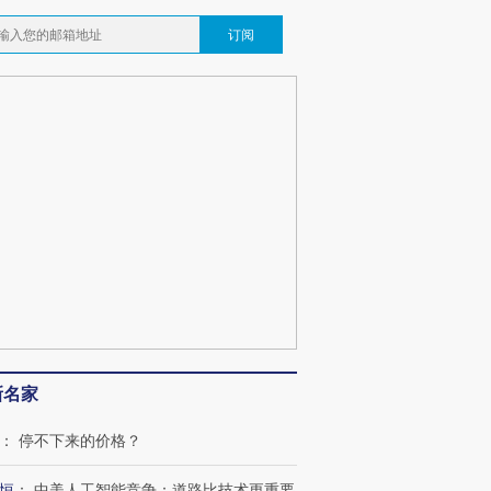
订阅
新名家
跨国走私7万
视线｜被称为“蟑螂”的印
视线｜“入侵”还是“人道危
检体内含3种
度Z世代 用街头抗争将教
机”？难民潮撕裂西班牙
秘鲁纳斯
：
停不下来的价格？
育部长拱下台
飞地休达
13人遇难
恒
：
中美人工智能竞争：道路比技术更重要