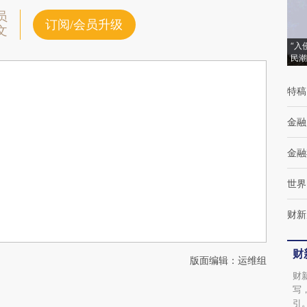
员
订阅/会员升级
文
“入
民潮
特稿
金融
金融
世界
财新
财
版面编辑：运维组
财
写
引