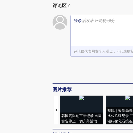
评论区
0
登录
后发表评论得积分
评论仅代表网友个人观点，不代表财
图片推荐
视线｜极端高温
韩国高温创百年纪录 当局
水位跌破纪录 
警告停止一切户外活动
猛犸象化石接连