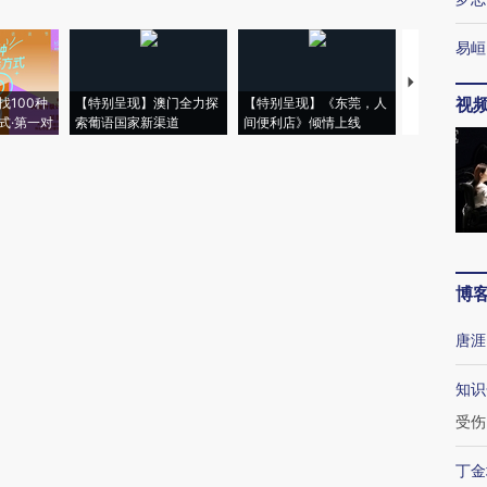
易峘
【推广】走
视
找100种
【特别呈现】澳门全力探
【特别呈现】《东莞，人
会，让数智科
式·第一对
索葡语国家新渠道
间便利店》倾情上线
业
博
唐涯
知识
受伤
丁金