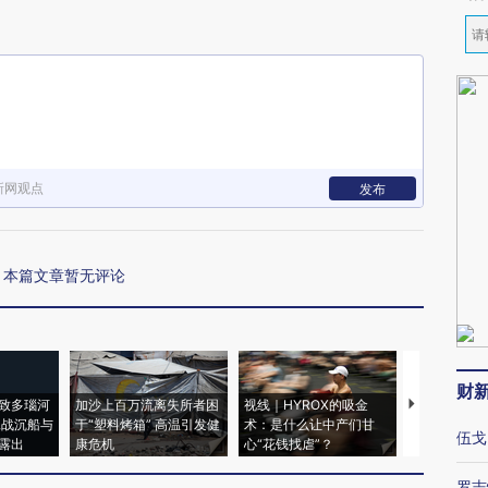
新网观点
发布
本篇文章暂无评论
财
致多瑙河
加沙上百万流离失所者困
视线｜HYROX的吸金
马航飞行员
二战沉船与
于“塑料烤箱” 高温引发健
术：是什么让中产们甘
粒摇头丸 尿
伍戈
露出
康危机
心“花钱找虐”？
毒品
罗志