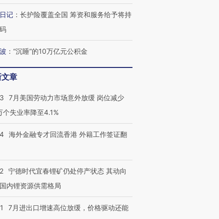
日记
：
长护险覆盖全国 筹资和服务给予将持
码
波
：
“沉睡”的10万亿元公积金
新文章
43
7月美国劳动力市场意外放缓 岗位减少
3万个失业率降至4.1%
14
海外金融专才回流香港 外籍工作签证翻
2
宁德时代宜春锂矿仍处停产状态 其动向
国内锂资源供需格局
1
7月进出口增速高位放缓，价格驱动还能