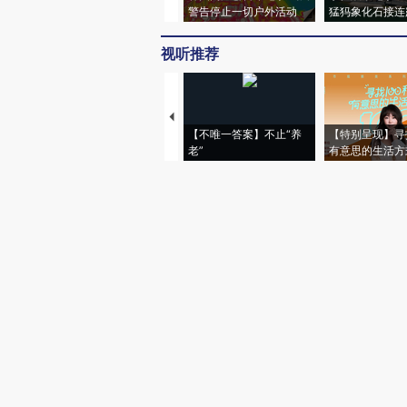
警告停止一切户外活动
猛犸象化石接连
视听推荐
【不唯一答案】不止“养
【特别呈现】寻
老”
有意思的生活方