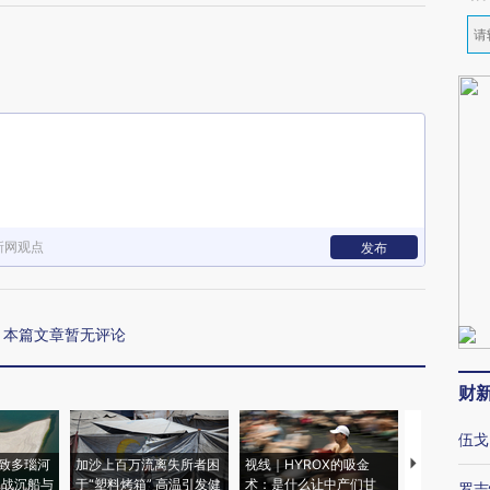
新网观点
发布
本篇文章暂无评论
财
伍戈
致多瑙河
加沙上百万流离失所者困
视线｜HYROX的吸金
马航飞行员
二战沉船与
于“塑料烤箱” 高温引发健
术：是什么让中产们甘
粒摇头丸 尿
罗志