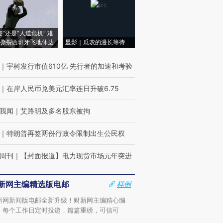
侵”还是“人道危机” 难
撕裂西班牙飞地休达
显影｜瓜农的漫长等待
｜
宇树发行市值610亿 先行者的加速和考验
｜
在岸人民币兑美元汇率连日升破6.75
我闻
｜
艾路明及多名股东被拘
｜
特朗普再签两份行政令限制出生公民权
周刊
｜
【封面报道】电力现货市场元年突进
新网主编精选版电邮
样例
新网新闻版电邮全新升级！财新网主编精心编
，每个工作日定时投递，篇篇重磅，可信可
。