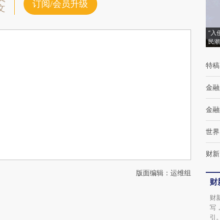
订阅/会员升级
文
“入
民潮
特稿
金融
金融
世界
财新
版面编辑：运维组
财
财
写
引