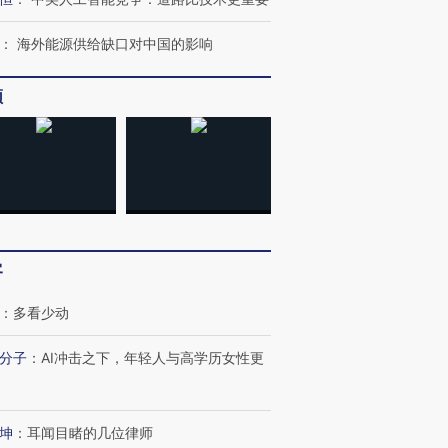
育部长拱下台
飞地休达
13人遇难
：
海外能源供给缺口对中国的影响
频
进第四届链博
【商旅对话】华住集团
技“链”接产
【特别呈现】寻找100种
CFO：不靠规模取胜，华
【特别呈
有意思的生活方式·第三对
住三大增长引擎是什么？
有意思的
客
：
多看少动
分子
：
AI冲击之下，年轻人与高学历女性更
坤
：
耳闻目睹的几位律师