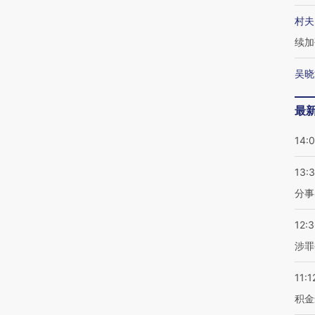
村夫
续加
吴晓
最
14:
13:
分事
12:
涉罪
11:1
积金