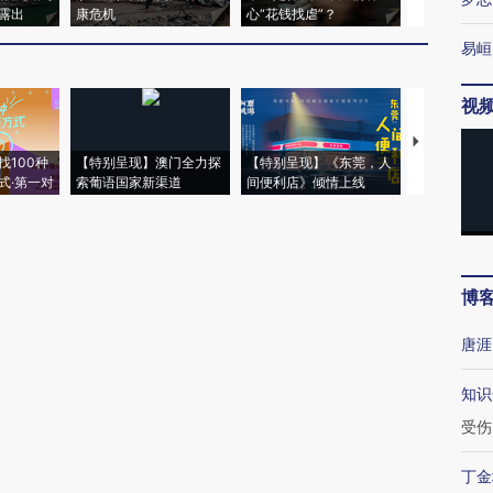
露出
康危机
心“花钱找虐”？
毒品
易峘
视
【推广】走
找100种
【特别呈现】澳门全力探
【特别呈现】《东莞，人
会，让数智科
式·第一对
索葡语国家新渠道
间便利店》倾情上线
业
博
唐涯
知识
受伤
丁金