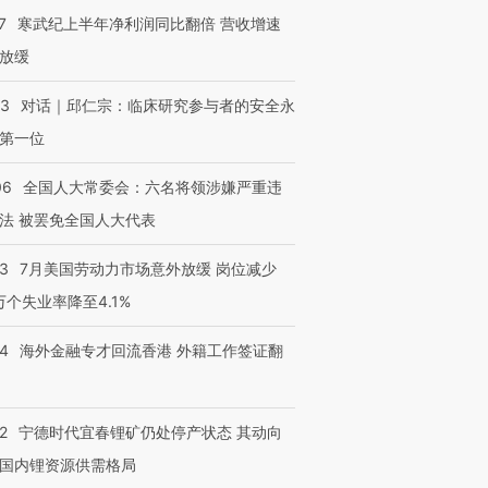
7
寒武纪上半年净利润同比翻倍 营收增速
放缓
53
对话｜邱仁宗：临床研究参与者的安全永
第一位
06
全国人大常委会：六名将领涉嫌严重违
法 被罢免全国人大代表
43
7月美国劳动力市场意外放缓 岗位减少
3万个失业率降至4.1%
14
海外金融专才回流香港 外籍工作签证翻
2
宁德时代宜春锂矿仍处停产状态 其动向
国内锂资源供需格局