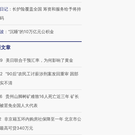
日记
：
长护险覆盖全国 筹资和服务给予将持
码
波
：
“沉睡”的10万亿元公积金
新文章
09
美日联合干预汇率，为何影响了黄金
32
“90后”农民工讨薪涉刑案发回重审 因部
实不清
36
贵州山脚树矿难致16人死亡近三年 矿长
被罢免全国人大代表
2
非京籍五环内购房社保降至一年 北京市公
最高可贷340万元