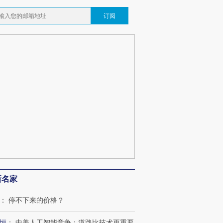
订阅
新名家
：
停不下来的价格？
跨国走私7万
视线｜被称为“蟑螂”的印
视线｜“入侵”还是“人道危
检体内含3种
度Z世代 用街头抗争将教
机”？难民潮撕裂西班牙
秘鲁纳斯
恒
：
中美人工智能竞争：道路比技术更重要