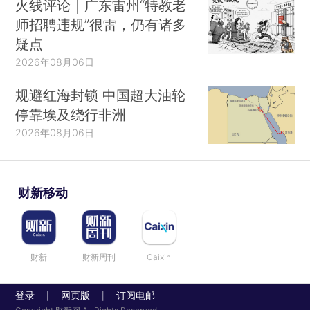
火线评论｜广东雷州“特教老
师招聘违规”很雷，仍有诸多
疑点
2026年08月06日
规避红海封锁 中国超大油轮
停靠埃及绕行非洲
2026年08月06日
财新移动
财新
财新周刊
Caixin
登录
网页版
订阅电邮
|
|