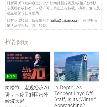
财新网所刊载内容之知识产权为财新传媒及/或相关权利人
专属所有或持有。未经许可，禁止进行转载、摘编、复制及
建立镜像等任何使用。
如有意愿转载，请发邮件至
hello@caixin.com
，获得书面
确认及授权后，方可转载。
推荐阅读
私房课
In Depth: As
向松祚：宏观经济70
Tencent Lays Off
讲，带你了解国内外
Staff, Is Its ‘Winter’
经济大局
Approaching?