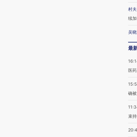
村夫
续加
吴晓
最
16:1
医药
15:5
确被
11:3
束持
20: