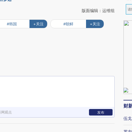
版面编辑：运维组
#韩国
+关注
#朝鲜
+关注
财
新网观点
发布
伍戈
罗志