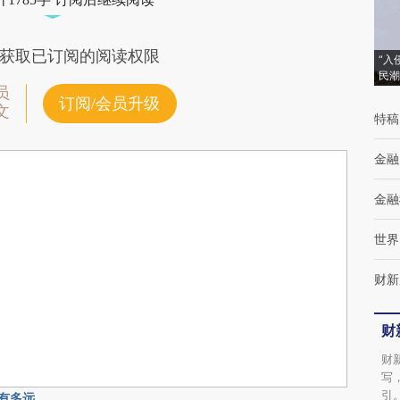
获取已订阅的阅读权限
“入
民潮
员
订阅/会员升级
文
特稿
金融
金融
世界
财新
财
财
写
引
有多远