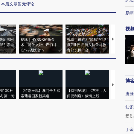
本篇文章暂无评论
易峘
视
失所者困
视线｜HYROX的吸金
视线｜被称为“蟑螂”的印
视线｜“入侵
高温引发健
术：是什么让中产们甘
度Z世代 用街头抗争将教
机”？难民潮
心“花钱找虐”？
育部长拱下台
飞地休达
博
【推广】走
找100种
【特别呈现】澳门全力探
【特别呈现】《东莞，人
会，让数智科
唐涯
式·第一对
索葡语国家新渠道
间便利店》倾情上线
业
知识
受伤
丁金