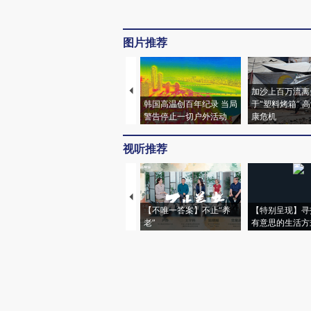
图片推荐
加沙上百万流离
韩国高温创百年纪录 当局
于“塑料烤箱” 
警告停止一切户外活动
康危机
视听推荐
【不唯一答案】不止“养
【特别呈现】寻
老”
有意思的生活方