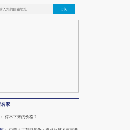
订阅
新名家
：
停不下来的价格？
恒
：
中美人工智能竞争：道路比技术更重要