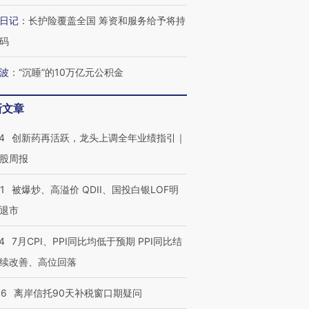
日记
：
长护险覆盖全国 筹资和服务给予将持
码
波
：
“沉睡”的10万亿元公积金
新文章
4
创新药再活跃，龙头上调全年业绩指引｜
股周报
1
被爆炒、高溢价 QDII、国投白银LOF明
退市
4
7月CPI、PPI同比均低于预期 PPI同比结
续改善、高位回落
46
离岸信托90天补税窗口期疑问