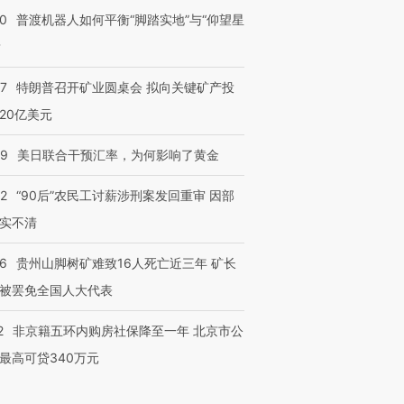
00
普渡机器人如何平衡“脚踏实地”与“仰望星
？
57
特朗普召开矿业圆桌会 拟向关键矿产投
20亿美元
09
美日联合干预汇率，为何影响了黄金
32
“90后”农民工讨薪涉刑案发回重审 因部
实不清
36
贵州山脚树矿难致16人死亡近三年 矿长
被罢免全国人大代表
2
非京籍五环内购房社保降至一年 北京市公
最高可贷340万元