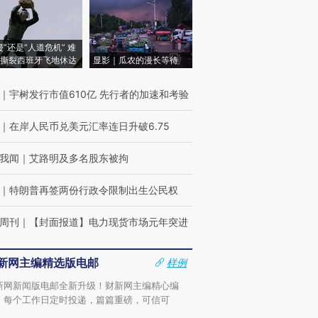
侵”还是“人道危机” 难
撕裂西班牙飞地休达
显影｜瓜农的漫长等待
｜
宇树发行市值610亿 先行者的加速和考验
｜
在岸人民币兑美元汇率连日升破6.75
我闻
｜
艾路明及多名股东被拘
｜
特朗普再签两份行政令限制出生公民权
周刊
｜
【封面报道】电力现货市场元年突进
新网主编精选版电邮
样例
新网新闻版电邮全新升级！财新网主编精心编
，每个工作日定时投递，篇篇重磅，可信可
。