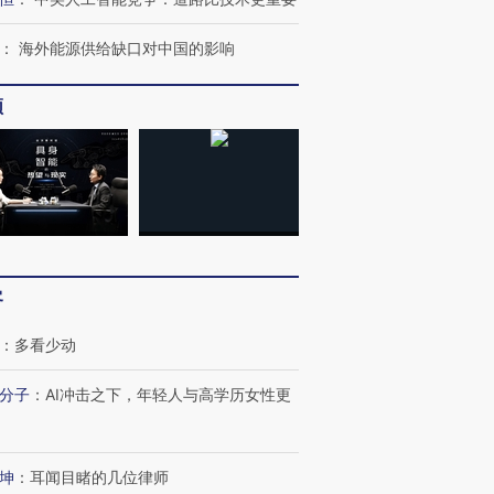
：
海外能源供给缺口对中国的影响
频
”还是“人道危
湖北宜昌局部短时降雨
哈尔滨遭遇短时极端强降
撕裂西班牙
128毫米 紧急转移近
雨 3小时累计雨量超80毫
秘鲁纳斯
4000人
米
13人遇难
客
进第四届链博
【商旅对话】华住集团
技“链”接产
【特别呈现】寻找100种
CFO：不靠规模取胜，华
【特别呈
：
多看少动
有意思的生活方式·第三对
住三大增长引擎是什么？
有意思的
分子
：
AI冲击之下，年轻人与高学历女性更
坤
：
耳闻目睹的几位律师