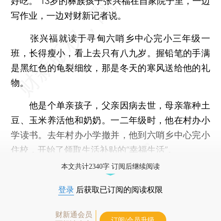
好吃。”13岁的彝族孩子张兴福在自家院子里，一边
写作业，一边对财新记者说。
张兴福就读于寻甸六哨乡中心完小三年级一
班，长得瘦小，看上去只有八九岁。握铅笔的手满
是黑红色的龟裂细纹，那是冬天的寒风送给他的礼
物。
他是个单亲孩子，父亲因病去世，母亲靠种土
豆、玉米养活他和奶奶。一二年级时，他在村办小
学读书。去年村办小学撤并，他到六哨乡中心完小
住校，开始了领取生活补贴的“幸福生活”。
本文共计2340字 订阅后继续阅读
登录
后获取已订阅的阅读权限
财新通会员
订阅/会员升级